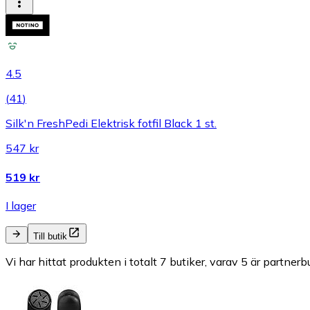
4.5
(
41
)
Silk'n FreshPedi Elektrisk fotfil Black 1 st.
547 kr
519 kr
I lager
Till butik
Vi har hittat produkten i totalt 7 butiker, varav 5 är partnerbu