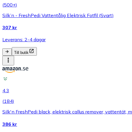
(
500+
)
Silk’n - FreshPedi Vattentålig Elektrisk Fotfil (Svart)
307 kr
Leverans: 2-4 dagar
Till butik
4.3
(
184
)
Silk'n FreshPedi black, elektrisk callus remover, vattentät
386 kr