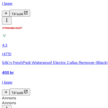
I lager
Till butik
4.3
(
475
)
Silk'n FreshPedi Waterproof Electric Callus Remover (Black)
400 kr
I lager
Till butik
Annons
Annons