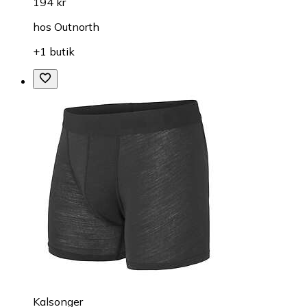
194 kr
hos
Outnorth
+1 butik
Kalsonger