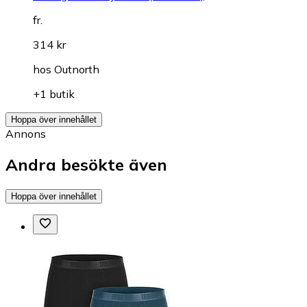
fr.
314 kr
hos
Outnorth
+1 butik
Hoppa över innehållet
Annons
Andra besökte även
Hoppa över innehållet