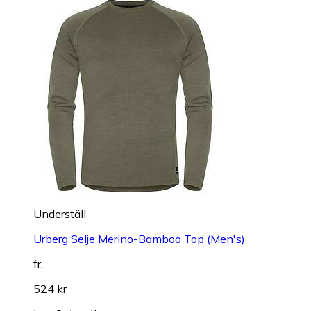
Underställ
Urberg Selje Merino-Bamboo Top (Men's)
fr.
524 kr