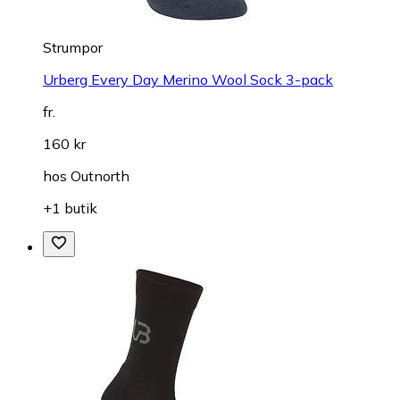
Strumpor
Urberg Every Day Merino Wool Sock 3-pack
fr.
160 kr
hos
Outnorth
+1 butik