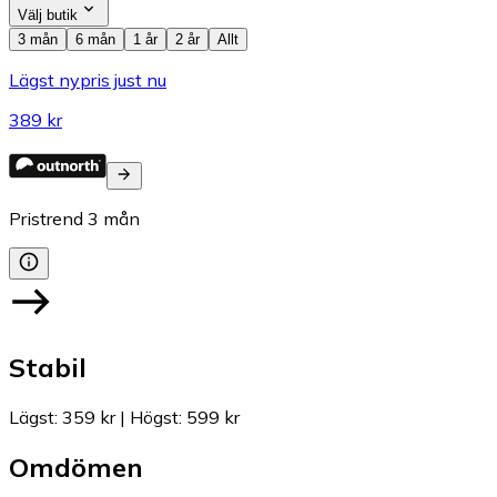
Välj butik
3 mån
6 mån
1 år
2 år
Allt
Lägst nypris just nu
389 kr
Pristrend
3
mån
Stabil
Lägst
:
359 kr
|
Högst
:
599 kr
Omdömen