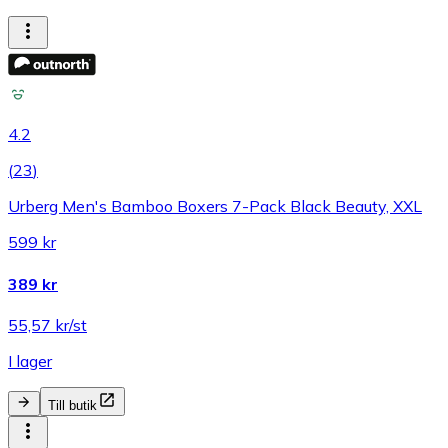
4.2
(
23
)
Urberg Men's Bamboo Boxers 7-Pack Black Beauty, XXL
599 kr
389 kr
55,57 kr/st
I lager
Till butik