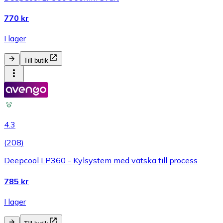
770 kr
I lager
Till butik
4.3
(
208
)
Deepcool LP360 - Kylsystem med vätska till process
785 kr
I lager