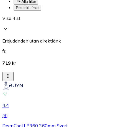
Alla filter
Pris inkl. frakt
Visa 4 st
Erbjudanden utan direktlänk
fr.
719 kr
4.4
(
3
)
DeepCool LP360 360mm Svart