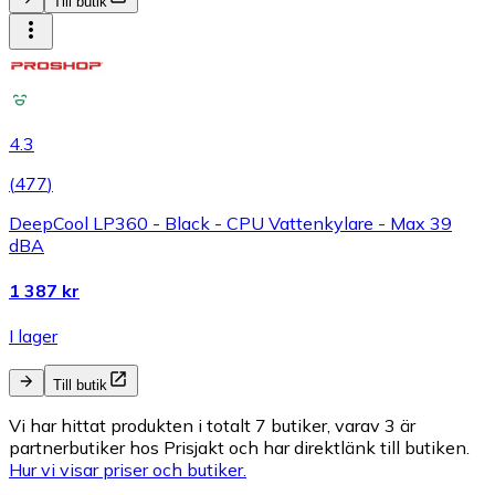
Till butik
4.3
(
477
)
DeepCool LP360 - Black - CPU Vattenkylare - Max 39
dBA
1 387 kr
I lager
Till butik
Vi har hittat produkten i totalt 7 butiker, varav 3 är
partnerbutiker hos Prisjakt och har direktlänk till butiken.
Hur vi visar priser och butiker.