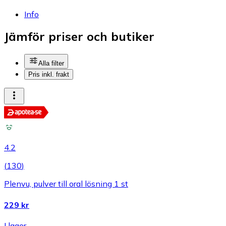
Info
Jämför priser och butiker
Alla filter
Pris inkl. frakt
4.2
(
130
)
Plenvu, pulver till oral lösning 1 st
229 kr
I lager