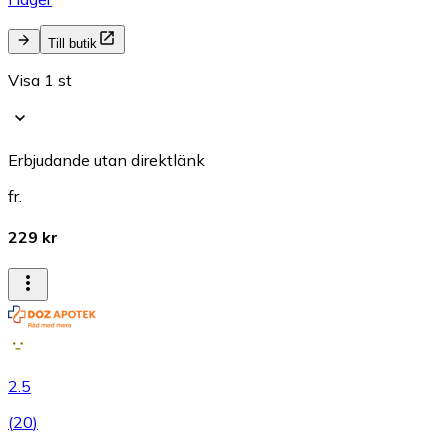
Till butik
Visa 1 st
Erbjudande utan direktlänk
fr.
229 kr
2.5
(
20
)