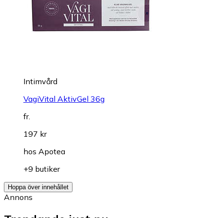
Intimvård
VagiVital AktivGel 36g
fr.
197 kr
hos
Apotea
+9 butiker
Hoppa över innehållet
Annons