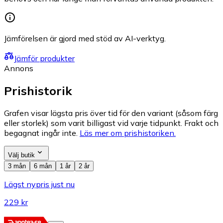
Jämförelsen är gjord med stöd av AI-verktyg.
Jämför produkter
Annons
Prishistorik
Grafen visar lägsta pris över tid för den variant (såsom färg
eller storlek) som varit billigast vid varje tidpunkt. Frakt och
begagnat ingår inte.
Läs mer om prishistoriken.
Välj butik
3 mån
6 mån
1 år
2 år
Lägst nypris just nu
229 kr