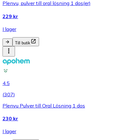
Plenvu, pulver till oral lösning 1 dos(er)
229 kr
I lager
Till butik
4.5
(
307
)
Plenvu Pulver till Oral Lösning 1 dos
230 kr
I lager