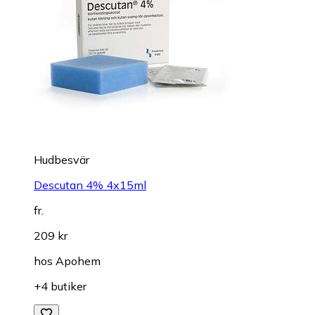
Hudbesvär
Descutan 4% 4x15ml
fr.
209 kr
hos
Apohem
+4 butiker