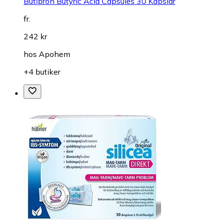
Butipron Butyric Acid Capsules 30 Kapslar
fr.
242 kr
hos
Apohem
+4 butiker