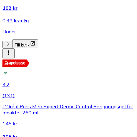
102 kr
0,39 kr/ml/g
I lager
Till butik
4.2
(
131
)
L'Oréal Paris Men Expert Derma Control Rengöringsgel för
ansiktet 260 ml
145 kr
108 kr