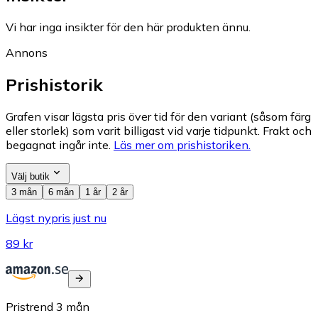
Vi har inga insikter för den här produkten ännu.
Annons
Prishistorik
Grafen visar lägsta pris över tid för den variant (såsom färg
eller storlek) som varit billigast vid varje tidpunkt. Frakt och
begagnat ingår inte.
Läs mer om prishistoriken.
Välj butik
3 mån
6 mån
1 år
2 år
Lägst nypris just nu
89 kr
Pristrend
3
mån