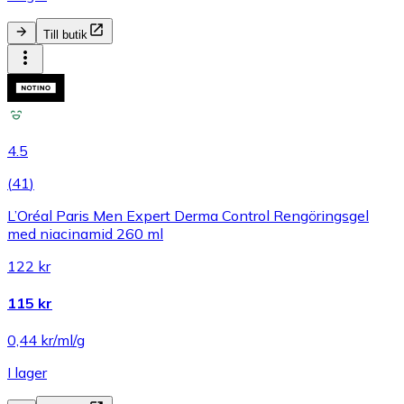
Till butik
4.5
(
41
)
L’Oréal Paris Men Expert Derma Control Rengöringsgel
med niacinamid 260 ml
122 kr
115 kr
0,44 kr/ml/g
I lager