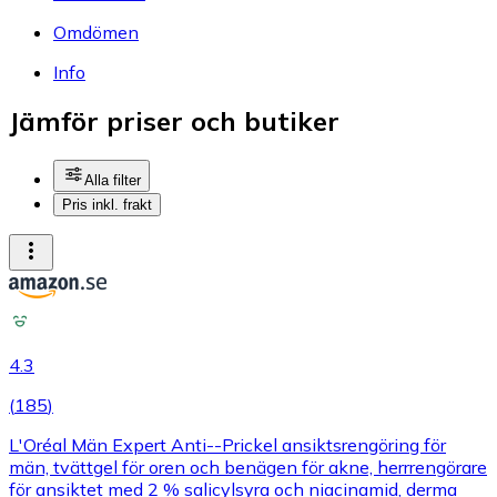
Omdömen
Info
Jämför priser och butiker
Alla filter
Pris inkl. frakt
4.3
(
185
)
L'Oréal Män Expert Anti--Prickel ansiktsrengöring för
män, tvättgel för oren och benägen för akne, herrrengörare
för ansiktet med 2 % salicylsyra och niacinamid, derma