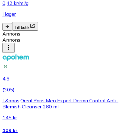
0,42 kr/ml/g
I lager
Till butik
Annons
Annons
4.5
(
305
)
L&apos;Oréal Paris Men Expert Derma Control Anti-
Blemish Cleanser 260 ml
145 kr
109 kr