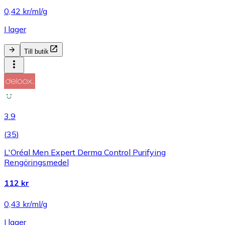
0,42 kr/ml/g
I lager
Till butik
3.9
(
35
)
L'Oréal Men Expert Derma Control Purifying
Rengöringsmedel
112 kr
0,43 kr/ml/g
I lager