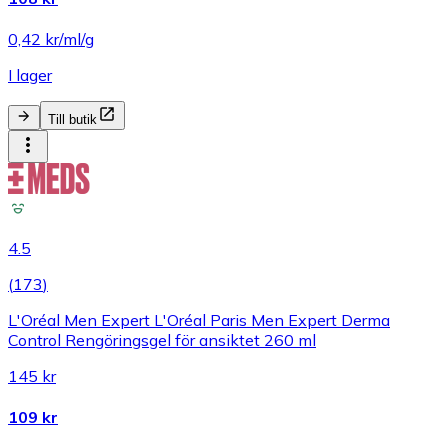
0,42 kr/ml/g
I lager
Till butik
4.5
(
173
)
L'Oréal Men Expert L'Oréal Paris Men Expert Derma
Control Rengöringsgel för ansiktet 260 ml
145 kr
109 kr