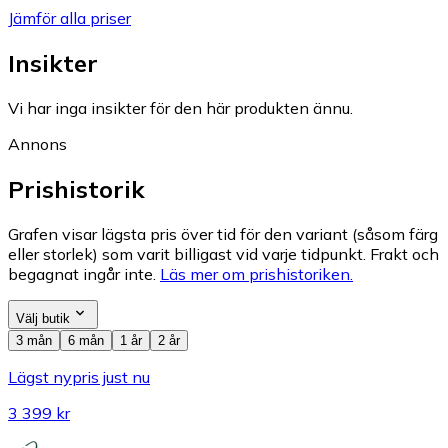
Jämför alla priser
Insikter
Vi har inga insikter för den här produkten ännu.
Annons
Prishistorik
Grafen visar lägsta pris över tid för den variant (såsom färg
eller storlek) som varit billigast vid varje tidpunkt. Frakt och
begagnat ingår inte.
Läs mer om prishistoriken.
Välj butik
3 mån
6 mån
1 år
2 år
Lägst nypris just nu
3 399 kr