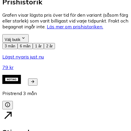
Prishistorik
Grafen visar lägsta pris över tid för den variant (såsom färg
eller storlek) som varit billigast vid varje tidpunkt. Frakt och
begagnat ingår inte.
Läs mer om prishistoriken.
Välj butik
3 mån
6 mån
1 år
2 år
Lägst nypris just nu
79 kr
Pristrend
3
mån