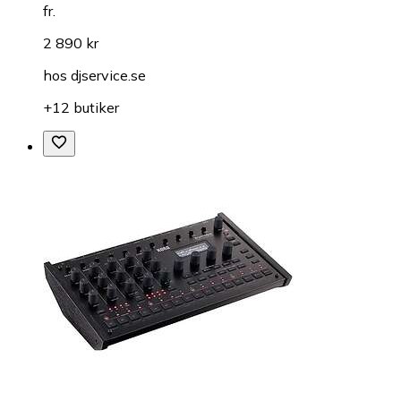
fr.
2 890 kr
hos
djservice.se
+12 butiker