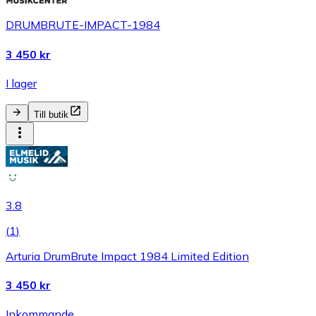
DRUMBRUTE-IMPACT-1984
3 450 kr
I lager
Till butik
3.8
(
1
)
Arturia DrumBrute Impact 1984 Limited Edition
3 450 kr
Inkommande