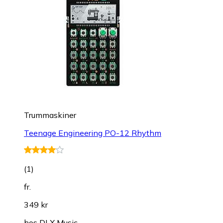
Trummaskiner
Teenage Engineering PO-12 Rhythm
(
1
)
fr.
349 kr
hos
DLX Music