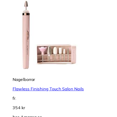
Nagelborrar
Flawless Finishing Touch Salon Nails
fr.
354 kr
hos
Amazon.se