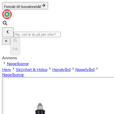
Fortsätt till huvudinnehåll
Sök
Annons
Nagelborrar
Hem
Skönhet & Hälsa
Handvård
Nagelvård
Nagelborrar