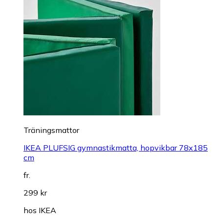
Träningsmattor
IKEA PLUFSIG gymnastikmatta, hopvikbar 78x185
cm
fr.
299 kr
hos
IKEA