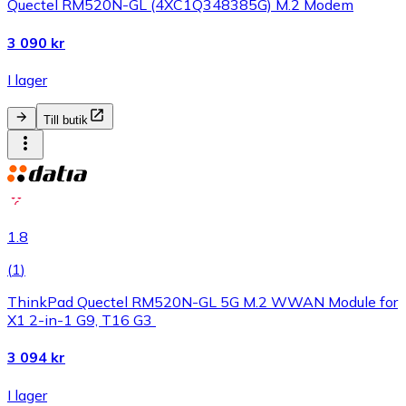
Quectel RM520N-GL (4XC1Q348385G) M.2 Modem
3 090 kr
I lager
Till butik
1.8
(
1
)
ThinkPad Quectel RM520N-GL 5G M.2 WWAN Module for
X1 2-in-1 G9, T16 G3
3 094 kr
I lager