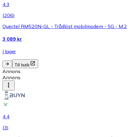
4.3
(
206
)
Quectel RM520N-GL - Trådlöst mobilmodem - 5G - M.2
3 089 kr
I lager
Till butik
Annons
Annons
4.4
(
3
)