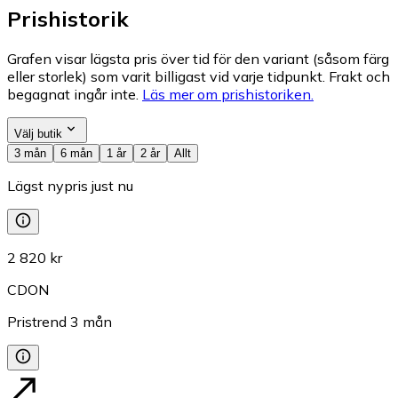
Prishistorik
Grafen visar lägsta pris över tid för den variant (såsom färg
eller storlek) som varit billigast vid varje tidpunkt. Frakt och
begagnat ingår inte.
Läs mer om prishistoriken.
Välj butik
3 mån
6 mån
1 år
2 år
Allt
Lägst nypris just nu
2 820 kr
CDON
Pristrend
3
mån