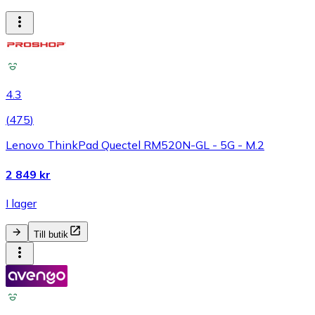
4.3
(
475
)
Lenovo ThinkPad Quectel RM520N-GL - 5G - M.2
2 849 kr
I lager
Till butik