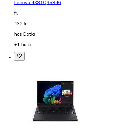
Lenovo 4X81Q95846
fr.
432 kr
hos
Datia
+1 butik