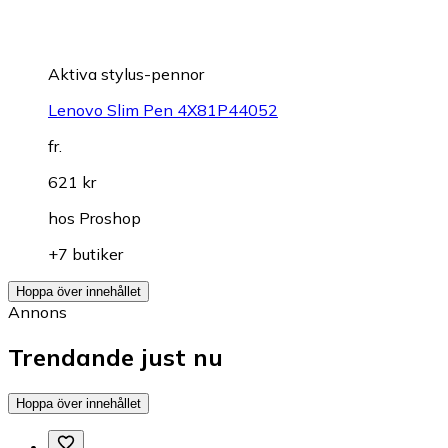
Aktiva stylus-pennor
Lenovo Slim Pen 4X81P44052
fr.
621 kr
hos
Proshop
+7 butiker
Hoppa över innehållet
Annons
Trendande just nu
Hoppa över innehållet