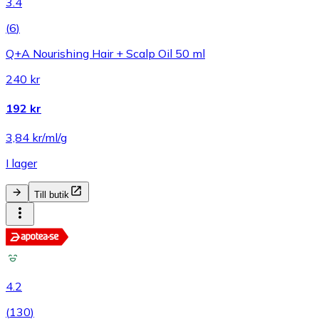
3.4
(
6
)
Q+A Nourishing Hair + Scalp Oil 50 ml
240 kr
192 kr
3,84 kr/ml/g
I lager
Till butik
4.2
(
130
)