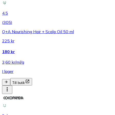
4.5
(
305
)
Q+A Nourishing Hair + Scalp Oil 50 ml
225 kr
180 kr
3,60 kr/ml/g
I lager
Till butik