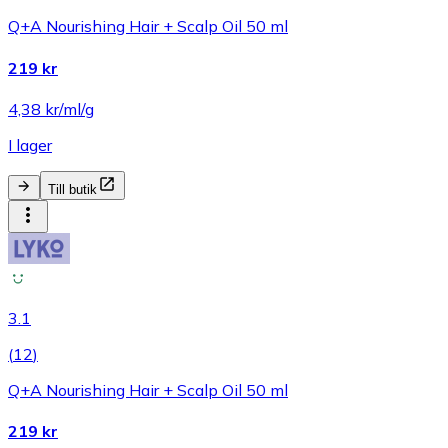
Q+A Nourishing Hair + Scalp Oil 50 ml
219 kr
4,38 kr/ml/g
I lager
Till butik
3.1
(
12
)
Q+A Nourishing Hair + Scalp Oil 50 ml
219 kr