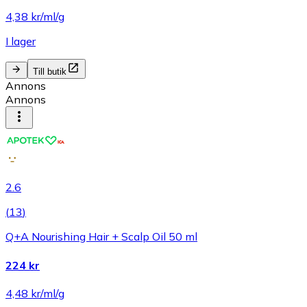
4,38 kr/ml/g
I lager
Till butik
Annons
Annons
2.6
(
13
)
Q+A Nourishing Hair + Scalp Oil 50 ml
224 kr
4,48 kr/ml/g