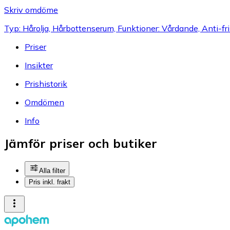
Skriv omdöme
Typ: Hårolja, Hårbottenserum, Funktioner: Vårdande, Anti-friz
Priser
Insikter
Prishistorik
Omdömen
Info
Jämför priser och butiker
Alla filter
Pris inkl. frakt