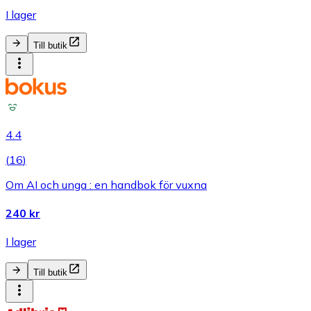
I lager
Till butik
4.4
(
16
)
Om AI och unga : en handbok för vuxna
240 kr
I lager
Till butik