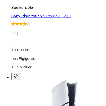
Spelkonsoler
Sony PlayStation 5 Pro (PS5) 2TB
(
11
)
fr.
10 890 kr
hos
Elgiganten
+17 butiker