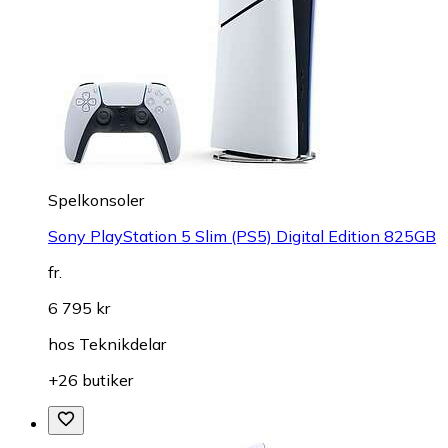
Spelkonsoler
Sony PlayStation 5 Slim (PS5) Digital Edition 825GB
fr.
6 795 kr
hos
Teknikdelar
+26 butiker