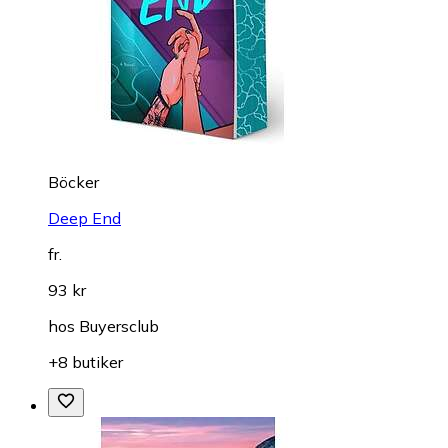
Böcker
Deep End
fr.
93 kr
hos
Buyersclub
+8 butiker