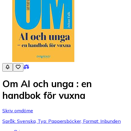
Om AI och unga : en
handbok för vuxna
Skriv omdöme
Språk: Svenska, Typ: Pappersböcker, Format: Inbunden