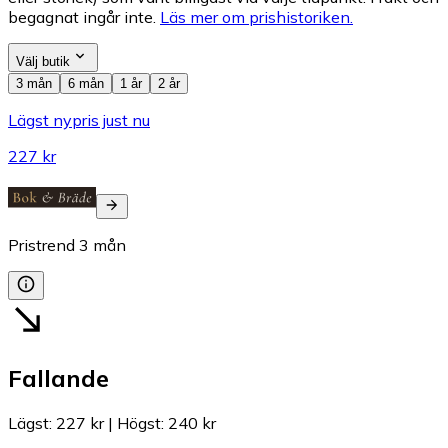
begagnat ingår inte.
Läs mer om prishistoriken.
Välj butik
3 mån
6 mån
1 år
2 år
Lägst nypris just nu
227 kr
Pristrend
3
mån
Fallande
Lägst
:
227 kr
|
Högst
:
240 kr