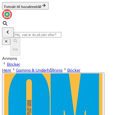
Fortsätt till huvudinnehåll
Sök
Annons
Böcker
Hem
Gaming & Underhållning
Böcker