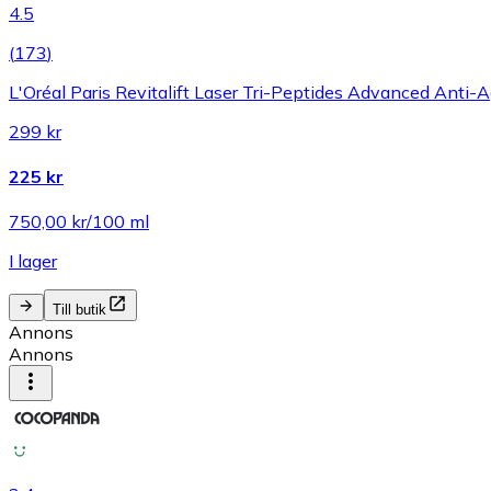
4.5
(
173
)
L'Oréal Paris Revitalift Laser Tri-Peptides Advanced Anti-
299 kr
225 kr
750,00 kr/100 ml
I lager
Till butik
Annons
Annons