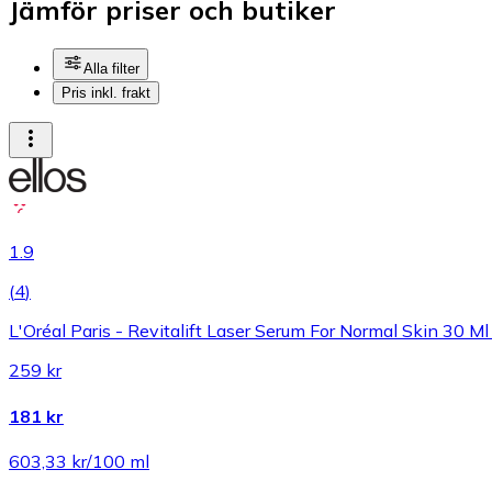
Jämför priser och butiker
Alla filter
Pris inkl. frakt
1.9
(
4
)
L'Oréal Paris - Revitalift Laser Serum For Normal Skin 30 M
259 kr
181 kr
603,33 kr/100 ml