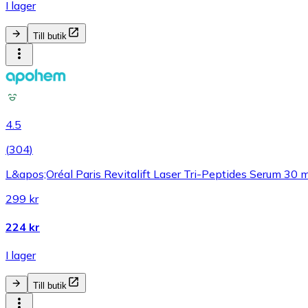
I lager
Till butik
4.5
(
304
)
L&apos;Oréal Paris Revitalift Laser Tri-Peptides Serum 30 m
299 kr
224 kr
I lager
Till butik