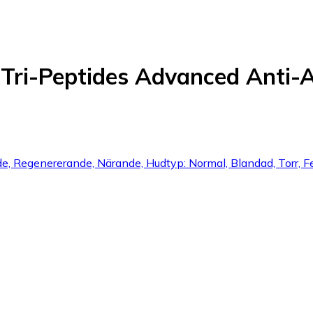
er Tri-Peptides Advanced Anti
e, Regenererande, Närande, Hudtyp: Normal, Blandad, Torr, F