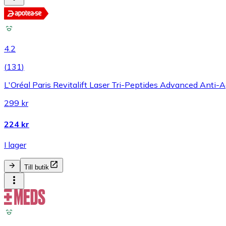
4.2
(
131
)
L'Oréal Paris Revitalift Laser Tri-Peptides Advanced Anti-
299 kr
224 kr
I lager
Till butik