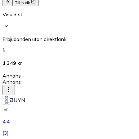
Till butik
Visa 3 st
Erbjudanden utan direktlänk
fr.
1 349 kr
Annons
Annons
4.4
(
3
)