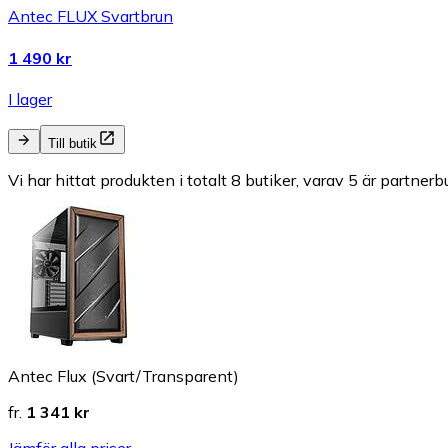
Antec FLUX Svartbrun
1 490 kr
I lager
Till butik
Vi har hittat produkten i totalt 8 butiker, varav 5 är partnerbu
Antec Flux (Svart/Transparent)
fr.
1 341 kr