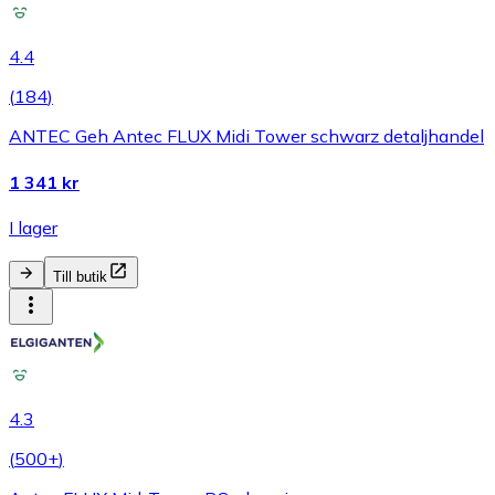
4.4
(
184
)
ANTEC Geh Antec FLUX Midi Tower schwarz detaljhandel
1 341 kr
I lager
Till butik
4.3
(
500+
)