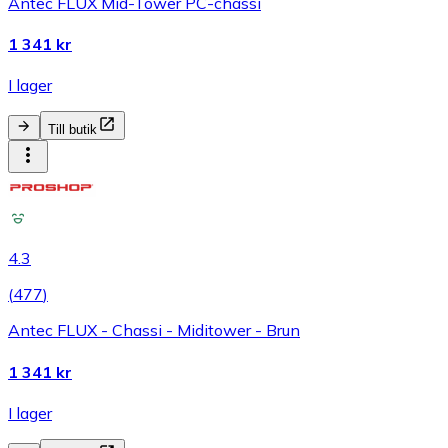
Antec FLUX Mid-Tower PC-chassi
1 341 kr
I lager
Till butik
4.3
(
477
)
Antec FLUX - Chassi - Miditower - Brun
1 341 kr
I lager