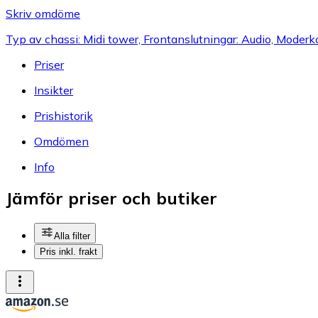
Skriv omdöme
Typ av chassi: Midi tower, Frontanslutningar: Audio, Mode
Priser
Insikter
Prishistorik
Omdömen
Info
Jämför priser och butiker
Alla filter
Pris inkl. frakt