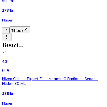
Serum
173 kr
I lager
Till butik
4.3
(
30
)
Nivea Cellular Expert Filler Vitamin C Radiance Serum -
Nude - 30 ML
188 kr
I lager