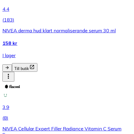
4.4
(
183
)
NIVEA derma hud klart normaliserande serum 30 ml
158 kr
I lager
Till butik
3.9
(
8
)
NIVEA Cellular Expert Filler Radiance Vitamin C Serum