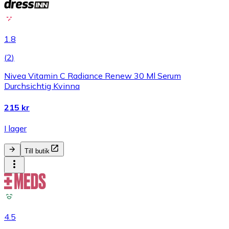
1.8
(
2
)
Nivea Vitamin C Radiance Renew 30 Ml Serum
Durchsichtig Kvinna
215 kr
I lager
Till butik
4.5