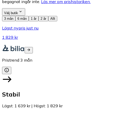
begagnat ingår inte.
Läs mer om prishistoriken.
Välj butik
3 mån
6 mån
1 år
2 år
Allt
Lägst nypris just nu
1 829 kr
Pristrend
3
mån
Stabil
Lägst
:
1 639 kr
|
Högst
:
1 829 kr