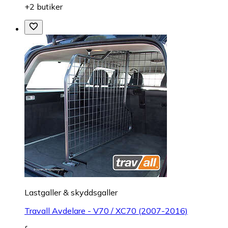
+2 butiker
Lastgaller & skyddsgaller
Travall Avdelare - V70 / XC70 (2007-2016)