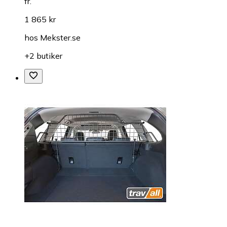
fr.
1 865 kr
hos
Mekster.se
+2 butiker