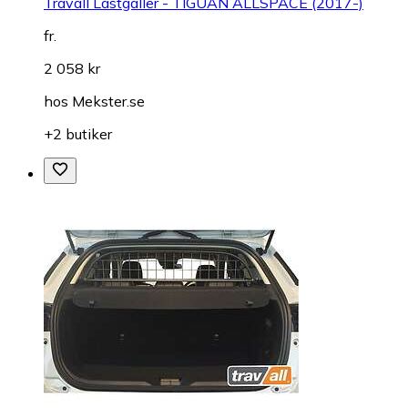
Travall Lastgaller - TIGUAN ALLSPACE (2017-)
fr.
2 058 kr
hos
Mekster.se
+2 butiker