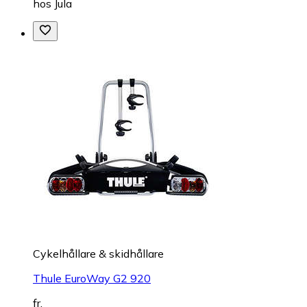
hos
Jula
Cykelhållare & skidhållare
Thule EuroWay G2 920
fr.