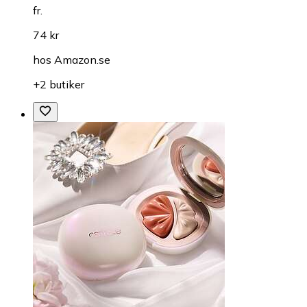
Contouring & highlighter
Catrice Cloud Tint Cushion Highlighter Flytande
highlighter
fr.
74 kr
hos
Amazon.se
+2 butiker