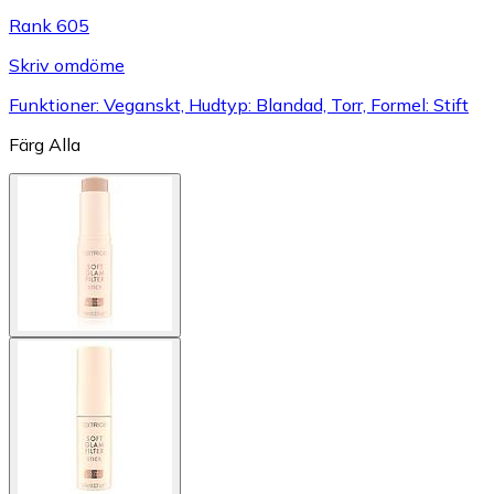
Rank 605
Skriv omdöme
Funktioner: Veganskt, Hudtyp: Blandad, Torr, Formel: Stift
Färg
Alla