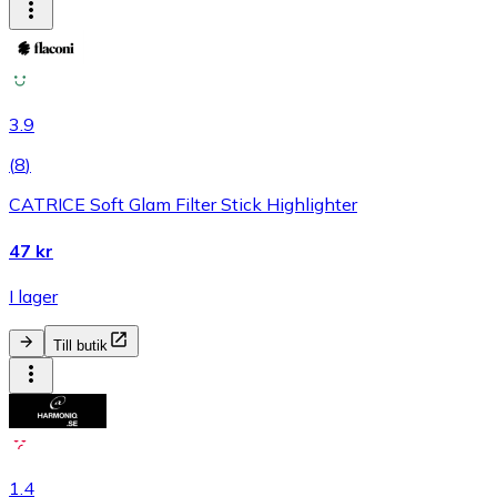
3.9
(
8
)
CATRICE Soft Glam Filter Stick Highlighter
47 kr
I lager
Till butik
1.4