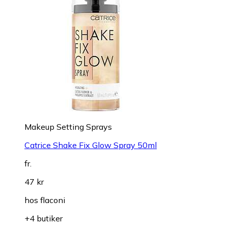
Kajal & eyeliner
Catrice Calligraph Pro Precise Matt Waterproof
Eyeliner
fr.
37 kr
hos
flaconi
+6 butiker