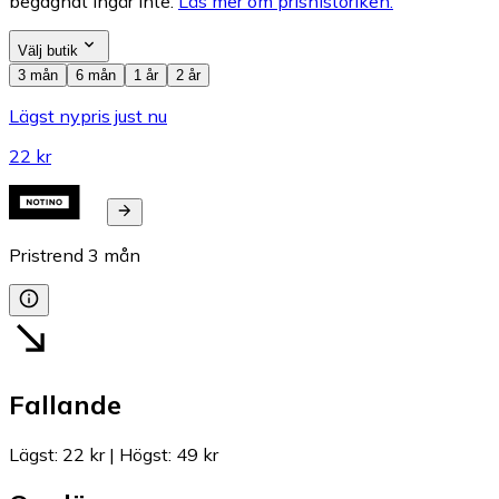
begagnat ingår inte.
Läs mer om prishistoriken.
Välj butik
3 mån
6 mån
1 år
2 år
Lägst nypris just nu
22 kr
Pristrend
3
mån
Fallande
Lägst
:
22 kr
|
Högst
:
49 kr