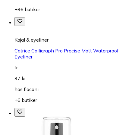
Foundation
L'Oreal True Match Foundation 30ml
(
2
)
fr.
87 kr
hos
Boozt.com
+36 butiker