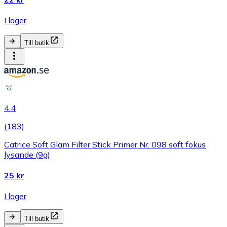
I lager
Till butik
4.4
(
183
)
Catrice Soft Glam Filter Stick Primer Nr. 098 soft fokus
lysande (9g)
25 kr
I lager
Till butik