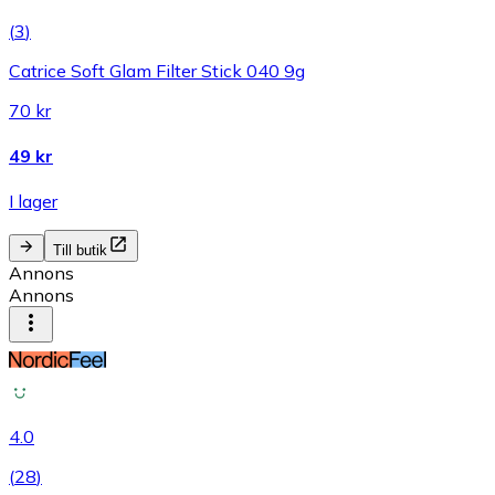
(
3
)
Catrice Soft Glam Filter Stick 040 9g
70 kr
49 kr
I lager
Till butik
Annons
Annons
4.0
(
28
)