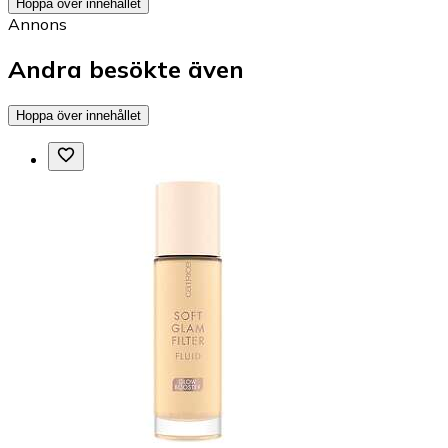
Contouring & highlighter
Catrice Melted Sun Cream Bronzer
fr.
47 kr
hos
flaconi
+6 butiker
Hoppa över innehållet
Annons
Andra besökte även
Hoppa över innehållet