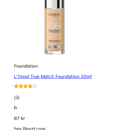
fr.
95 kr
hos
flaconi
+16 butiker