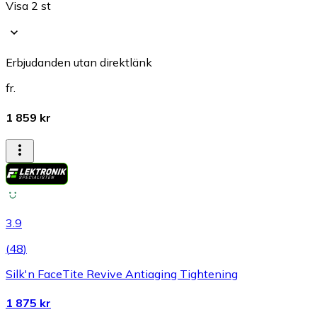
Visa 2 st
Erbjudanden utan direktlänk
fr.
1 859 kr
3.9
(
48
)
Silk'n FaceTite Revive Antiaging Tightening
1 875 kr