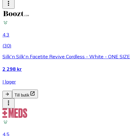
4.3
(
30
)
Silk'n Silk'n Facetite Revive Cordless - White - ONE SIZE
2 298 kr
I lager
Till butik
4.5