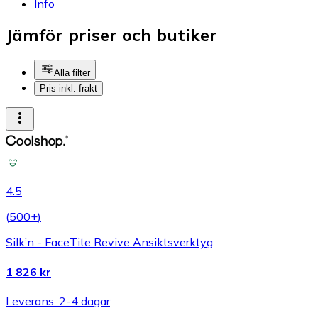
Info
Jämför priser och butiker
Alla filter
Pris inkl. frakt
4.5
(
500+
)
Silk’n - FaceTite Revive Ansiktsverktyg
1 826 kr
Leverans: 2-4 dagar