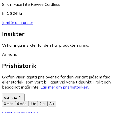
Silk'n FaceTite Revive Cordless
fr.
1 826 kr
Jämför alla priser
Insikter
Vi har inga insikter för den här produkten ännu.
Annons
Prishistorik
Grafen visar lägsta pris över tid för den variant (såsom färg
eller storlek) som varit billigast vid varje tidpunkt. Frakt och
begagnat ingår inte.
Läs mer om prishistoriken.
Välj butik
3 mån
6 mån
1 år
2 år
Allt
Lägst nypris just nu