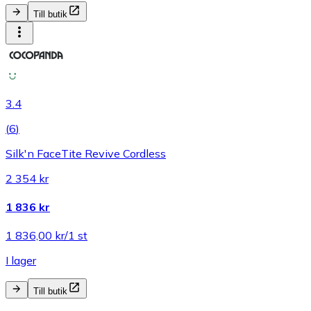
Till butik
3.4
(
6
)
Silk'n FaceTite Revive Cordless
2 354 kr
1 836 kr
1 836,00 kr/1 st
I lager
Till butik