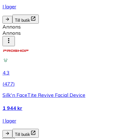
I lager
Till butik
Annons
Annons
4.3
(
477
)
Silk'n FaceTite Revive Facial Device
1 944 kr
I lager
Till butik