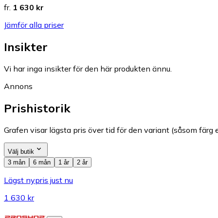
fr.
1 630 kr
Jämför alla priser
Insikter
Vi har inga insikter för den här produkten ännu.
Annons
Prishistorik
Grafen visar lägsta pris över tid för den variant (såsom färg e
Välj butik
3 mån
6 mån
1 år
2 år
Lägst nypris just nu
1 630 kr