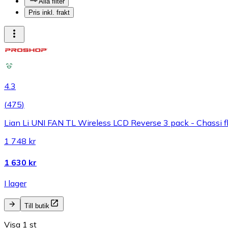
Alla filter
Pris inkl. frakt
4.3
(
475
)
Lian Li UNI FAN TL Wireless LCD Reverse 3 pack - Chassi f
1 748 kr
1 630 kr
I lager
Till butik
Visa 1 st