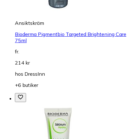
Ansiktskräm
Bioderma Pigmentbio Targeted Brightening Care
75ml
fr.
214 kr
hos
DressInn
+6 butiker