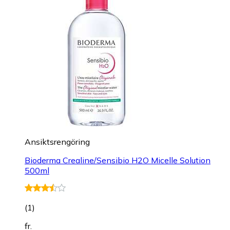
Ansiktsrengöring
Bioderma Crealine/Sensibio H2O Micelle Solution
500ml
(
1
)
fr.