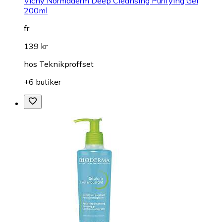
Vichy Normaderm Deep Cleansing Purifying Gel
200ml
fr.
139 kr
hos
Teknikproffset
+6 butiker