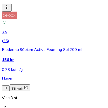
3.9
(
35
)
Bioderma Sébium Active Foaming Gel 200 ml
156 kr
0,78 kr/ml/g
I lager
Till butik
Visa 3 st