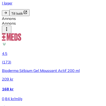
I lager
Till butik
Annons
Annons
4.5
(
173
)
Bioderma Sébium Gel Moussant Actif 200 ml
209 kr
168 kr
0,84 kr/ml/g