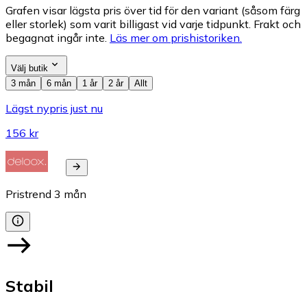
Grafen visar lägsta pris över tid för den variant (såsom färg
eller storlek) som varit billigast vid varje tidpunkt. Frakt och
begagnat ingår inte.
Läs mer om prishistoriken.
Välj butik
3 mån
6 mån
1 år
2 år
Allt
Lägst nypris just nu
156 kr
Pristrend
3
mån
Stabil