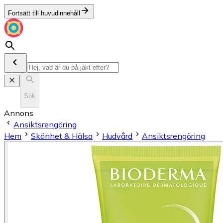
Fortsätt till huvudinnehåll
Sök
Annons
Ansiktsrengöring
Hem
Skönhet & Hälsa
Hudvård
Ansiktsrengöring