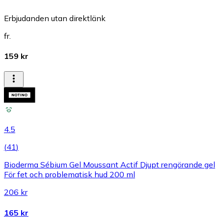
Erbjudanden utan direktlänk
fr.
159 kr
4.5
(
41
)
Bioderma Sébium Gel Moussant Actif Djupt rengörande gel
För fet och problematisk hud 200 ml
206 kr
165 kr