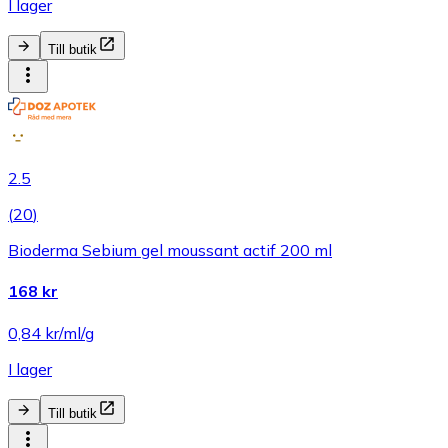
I lager
Till butik
2.5
(
20
)
Bioderma Sebium gel moussant actif 200 ml
168 kr
0,84 kr/ml/g
I lager
Till butik