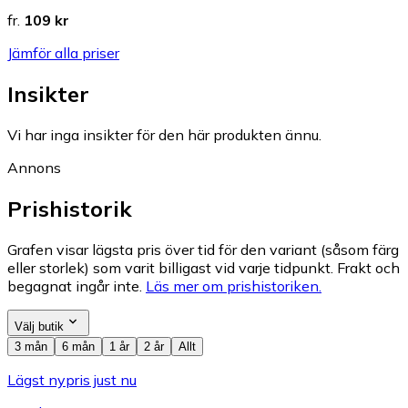
fr.
109 kr
Jämför alla priser
Insikter
Vi har inga insikter för den här produkten ännu.
Annons
Prishistorik
Grafen visar lägsta pris över tid för den variant (såsom färg
eller storlek) som varit billigast vid varje tidpunkt. Frakt och
begagnat ingår inte.
Läs mer om prishistoriken.
Välj butik
3 mån
6 mån
1 år
2 år
Allt
Lägst nypris just nu