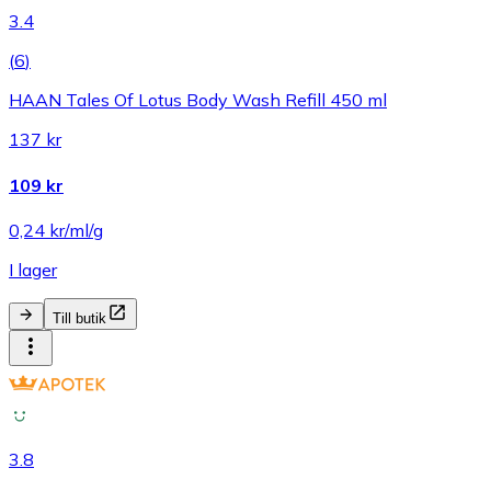
3.4
(
6
)
HAAN Tales Of Lotus Body Wash Refill 450 ml
137 kr
109 kr
0,24 kr/ml/g
I lager
Till butik
3.8