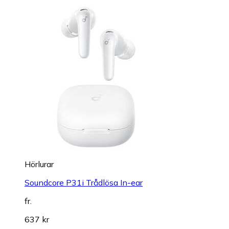
Hörlurar
Soundcore P31i Trådlösa In-ear
fr.
637 kr