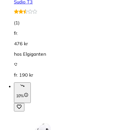
Sudio T3
(
1
)
fr.
476 kr
hos
Elgiganten
fr. 190 kr
10%