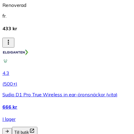
Renoverad
fr.
433 kr
4.3
(
500+
)
Sudio D1 Pro True Wireless in ear-öronsnäckor (vita)
666 kr
I lager
Till butik