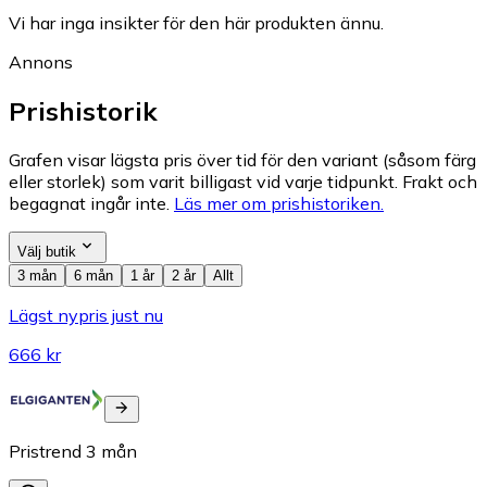
Vi har inga insikter för den här produkten ännu.
Annons
Prishistorik
Grafen visar lägsta pris över tid för den variant (såsom färg
eller storlek) som varit billigast vid varje tidpunkt. Frakt och
begagnat ingår inte.
Läs mer om prishistoriken.
Välj butik
3 mån
6 mån
1 år
2 år
Allt
Lägst nypris just nu
666 kr
Pristrend
3
mån