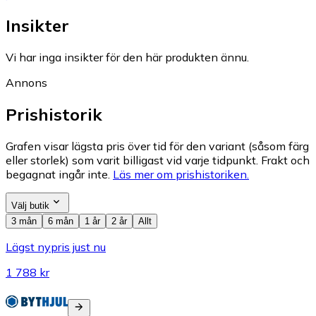
Insikter
Vi har inga insikter för den här produkten ännu.
Annons
Prishistorik
Grafen visar lägsta pris över tid för den variant (såsom färg
eller storlek) som varit billigast vid varje tidpunkt. Frakt och
begagnat ingår inte.
Läs mer om prishistoriken.
Välj butik
3 mån
6 mån
1 år
2 år
Allt
Lägst nypris just nu
1 788 kr