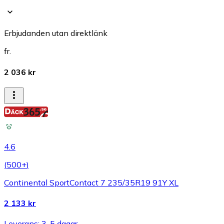
Erbjudanden utan direktlänk
fr.
2 036 kr
4.6
(
500+
)
Continental SportContact 7 235/35R19 91Y XL
2 133 kr
Leverans: 3-5 dagar