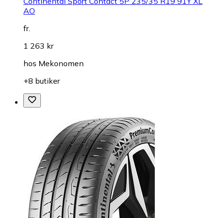
Continental Sport Contact 5P 235/35 R19 91Y XL
AO
fr.
1 263 kr
hos
Mekonomen
+8 butiker