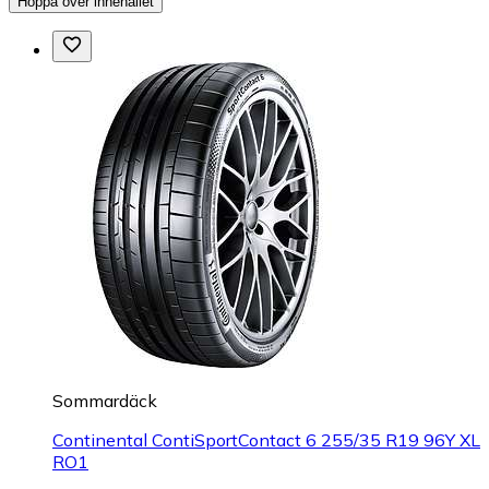
Hoppa över innehållet
Sommardäck
Continental ContiSportContact 6 255/35 R19 96Y XL
RO1