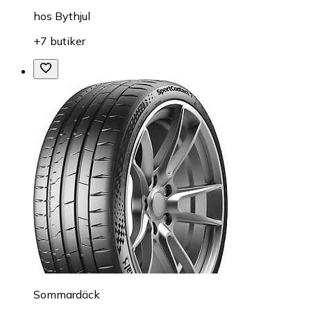
hos
Bythjul
+7 butiker
Sommardäck