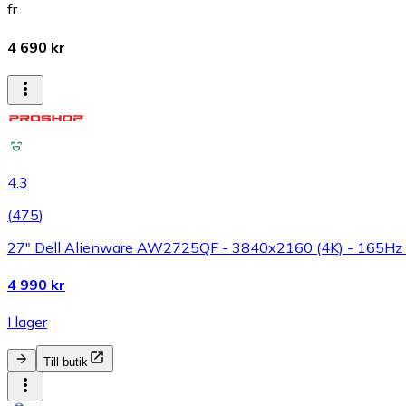
fr.
4 690 kr
4.3
(
475
)
27" Dell Alienware AW2725QF - 3840x2160 (4K) - 165Hz 
4 990 kr
I lager
Till butik