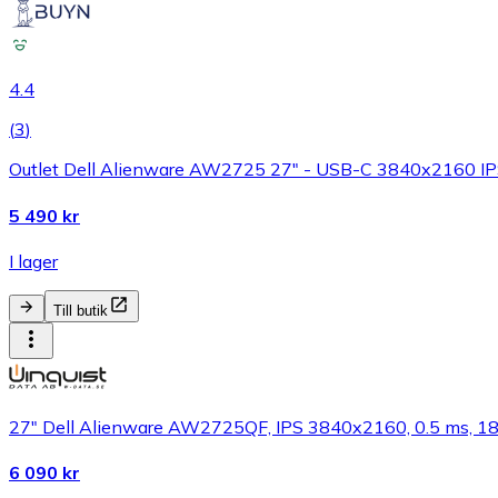
4.4
(
3
)
Outlet Dell Alienware AW2725 27" - USB-C 3840x2160 I
5 490 kr
I lager
Till butik
27" Dell Alienware AW2725QF, IPS 3840x2160, 0.5 ms, 18
6 090 kr