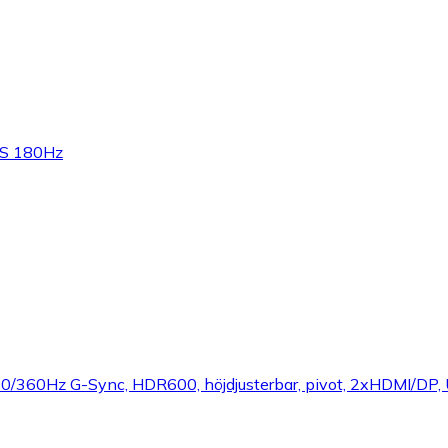
PS 180Hz
0/360Hz G-Sync, HDR600, höjdjusterbar, pivot, 2xHDMI/DP,