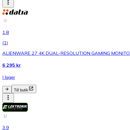
1.8
(
1
)
ALIENWARE 27 4K DUAL-RESOLUTION GAMING MONITO
6 295 kr
I lager
Till butik
3.9