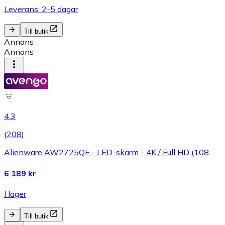
Leverans: 2-5 dagar
Till butik
Annons
Annons
4.3
(
208
)
Alienware AW2725QF - LED-skärm - 4K / Full HD (108
6 189 kr
I lager
Till butik