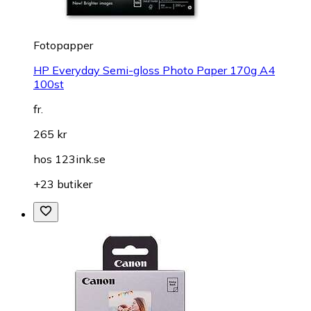
Fotopapper
HP Everyday Semi-gloss Photo Paper 170g A4
100st
fr.
265 kr
hos
123ink.se
+23 butiker