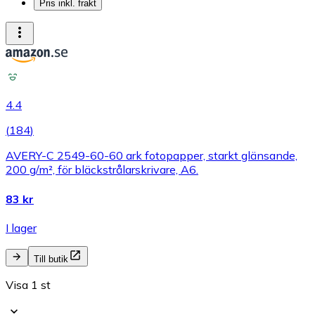
Pris inkl. frakt
4.4
(
184
)
AVERY-C 2549-60-60 ark fotopapper, starkt glänsande,
200 g/m², för bläckstrålarskrivare, A6.
83 kr
I lager
Till butik
Visa 1 st