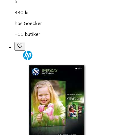
fr.
440 kr
hos
Goecker
+11 butiker