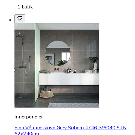
+1 butik
Innerpaneler
Fibo Våtrumsskiva Grey Sahara 4746-M6040 STN
62x240cm