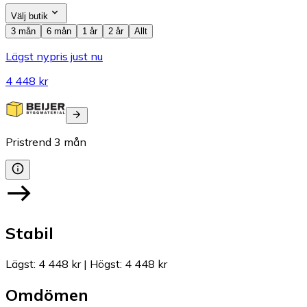
Välj butik
3 mån
6 mån
1 år
2 år
Allt
Lägst nypris just nu
4 448 kr
Pristrend
3
mån
Stabil
Lägst
:
4 448 kr
|
Högst
:
4 448 kr
Omdömen