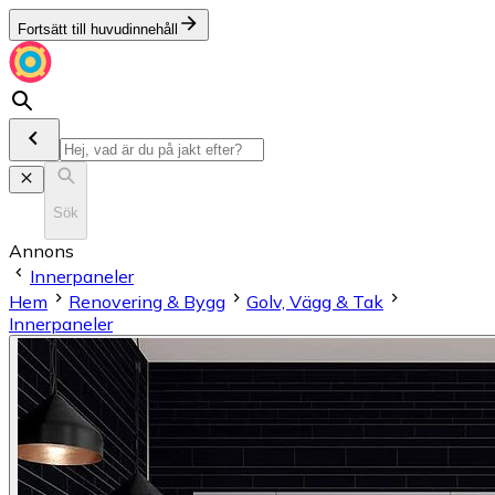
Fortsätt till huvudinnehåll
Sök
Annons
Innerpaneler
Hem
Renovering & Bygg
Golv, Vägg & Tak
Innerpaneler