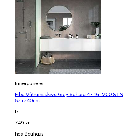
Innerpaneler
Fibo Våtrumsskiva Grey Sahara 4746-M00 STN
62x240cm
fr.
749 kr
hos
Bauhaus