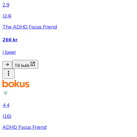
2.9
(
24
)
The ADHD Focus Friend
266 kr
I lager
Till butik
4.4
(
16
)
ADHD Focus Friend