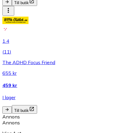
Till butik
1.4
(
11
)
The ADHD Focus Friend
655 kr
459 kr
I lager
Till butik
Annons
Annons