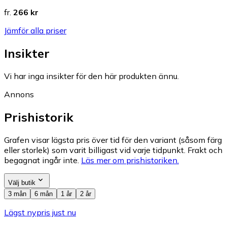
fr.
266 kr
Jämför alla priser
Insikter
Vi har inga insikter för den här produkten ännu.
Annons
Prishistorik
Grafen visar lägsta pris över tid för den variant (såsom färg
eller storlek) som varit billigast vid varje tidpunkt. Frakt och
begagnat ingår inte.
Läs mer om prishistoriken.
Välj butik
3 mån
6 mån
1 år
2 år
Lägst nypris just nu