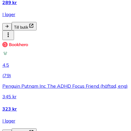
289 kr
I lager
Till butik
4.5
(
79
)
Penguin Putnam Inc The ADHD Focus Friend (häftad, eng)
345 kr
323 kr
I lager