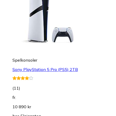
Spelkonsoler
Sony PlayStation 5 Pro (PS5) 2TB
(
11
)
fr.
10 890 kr
hos
Elgiganten