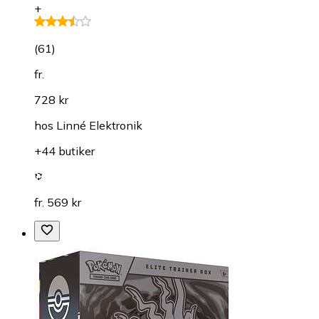
+
(
61
)
fr.
728 kr
hos
Linné Elektronik
+44 butiker
fr. 569 kr