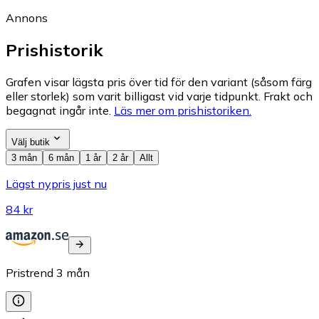
Annons
Prishistorik
Grafen visar lägsta pris över tid för den variant (såsom färg
eller storlek) som varit billigast vid varje tidpunkt. Frakt och
begagnat ingår inte.
Läs mer om prishistoriken.
Välj butik
3 mån
6 mån
1 år
2 år
Allt
Lägst nypris just nu
84 kr
Pristrend
3
mån