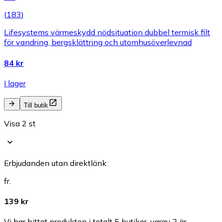
(
183
)
Lifesystems värmeskydd nödsituation dubbel termisk filt
för vandring, bergsklättring och utomhusöverlevnad
84 kr
I lager
Till butik
Visa 2 st
Erbjudanden utan direktlänk
fr.
139 kr
Vi har hittat produkten i totalt 5 butiker, varav 2 är