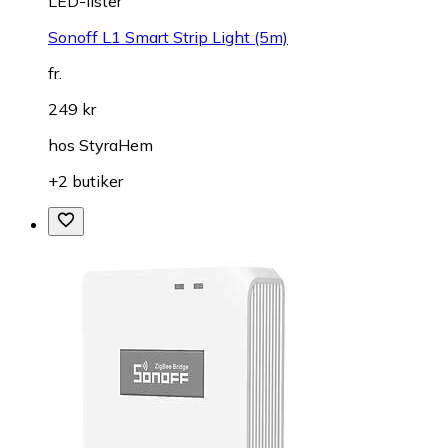
LED-lister
Sonoff L1 Smart Strip Light (5m)
fr.
249 kr
hos
StyraHem
+2 butiker