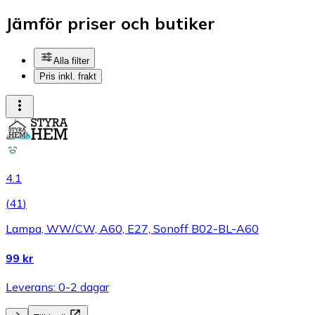
Jämför priser och butiker
Alla filter
Pris inkl. frakt
4.1
(
41
)
Lampa, WW/CW, A60, E27, Sonoff B02-BL-A60
99 kr
Leverans: 0-2 dagar