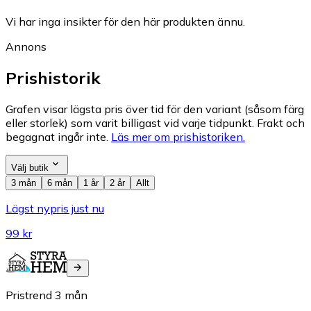
Vi har inga insikter för den här produkten ännu.
Annons
Prishistorik
Grafen visar lägsta pris över tid för den variant (såsom färg
eller storlek) som varit billigast vid varje tidpunkt. Frakt och
begagnat ingår inte.
Läs mer om prishistoriken.
Välj butik
3 mån
6 mån
1 år
2 år
Allt
Lägst nypris just nu
99 kr
Pristrend
3
mån