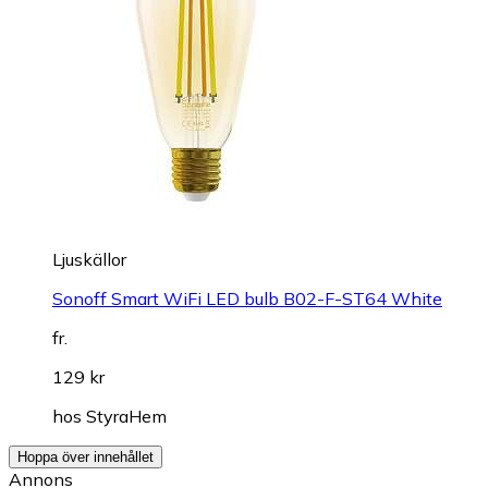
Ljuskällor
Sonoff Smart WiFi LED bulb B02-F-ST64 White
fr.
129 kr
hos
StyraHem
Hoppa över innehållet
Annons