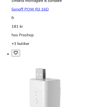
Smarta mottagare & sändare
Sonoff POW R3 16D
fr.
181 kr
hos
Proshop
+3 butiker