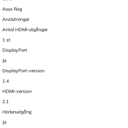
Asus Rog
Anslutningar
Antal HDMI-utgångar
1 st
DisplayPort
Ja
DisplayPort-version
1.4
HDMI-version
2.1
Hörlursutgång
Ja