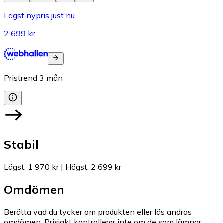
Lägst nypris just nu
2 699 kr
Pristrend
3
mån
Stabil
Lägst
:
1 970 kr
|
Högst
:
2 699 kr
Omdömen
Berätta vad du tycker om produkten eller läs andras
omdömen. Prisjakt kontrollerar inte om de som lämnar