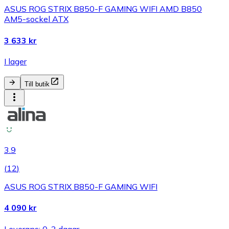
ASUS ROG STRIX B850-F GAMING WIFI AMD B850
AM5-sockel ATX
3 633 kr
I lager
Till butik
3.9
(
12
)
ASUS ROG STRIX B850-F GAMING WIFI
4 090 kr
Leverans: 0-3 dagar