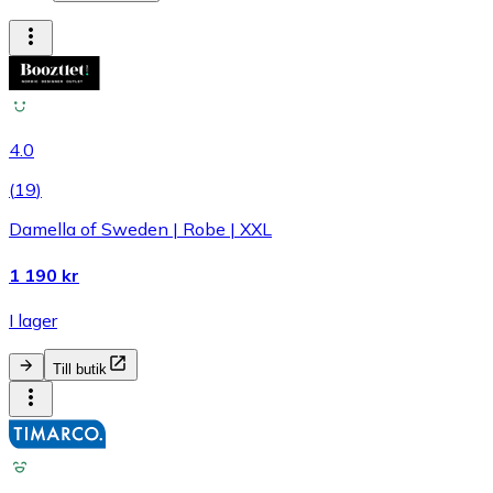
4.0
(
19
)
Damella of Sweden | Robe | XXL
1 190 kr
I lager
Till butik