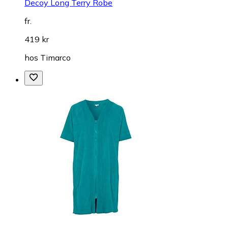
Decoy Long Terry Robe
fr.
419 kr
hos
Timarco