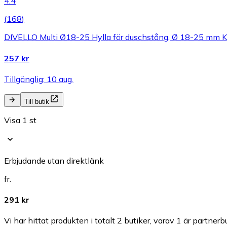
4.4
(
168
)
DIVELLO Multi Ø18-25 Hylla för duschstång, Ø 18-25 mm K
257 kr
Tillgänglig: 10 aug.
Till butik
Visa 1 st
Erbjudande utan direktlänk
fr.
291 kr
Vi har hittat produkten i totalt 2 butiker, varav 1 är partnerbu