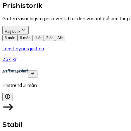
Prishistorik
Grafen visar lägsta pris över tid för den variant (såsom färg e
Välj butik
3 mån
6 mån
1 år
2 år
Allt
Lägst nypris just nu
257 kr
Pristrend
3
mån
Stabil