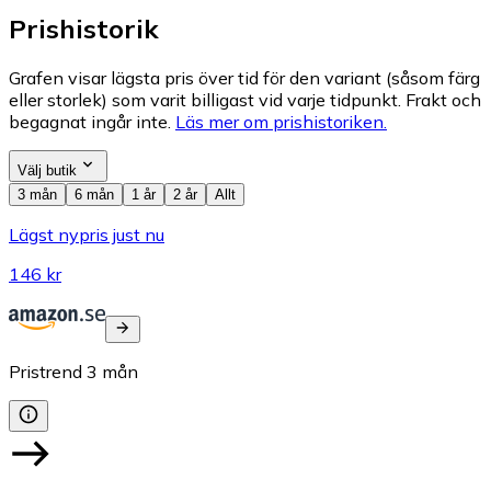
Prishistorik
Grafen visar lägsta pris över tid för den variant (såsom färg
eller storlek) som varit billigast vid varje tidpunkt. Frakt och
begagnat ingår inte.
Läs mer om prishistoriken.
Välj butik
3 mån
6 mån
1 år
2 år
Allt
Lägst nypris just nu
146 kr
Pristrend
3
mån