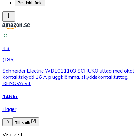
Pris inkl. frakt
4.3
(
185
)
Schneider Electric WDE011103 SCHUKO uttag med ökat
kontaktskydd 16 A pluggklämma, skyddskontaktuttag,
RENOVA vit
146 kr
I lager
Till butik
Visa 2 st