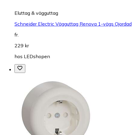
Eluttag & vägguttag
Schneider Electric Vägguttag Renova 1-vägs Ojordad
fr.
229 kr
hos
LEDshopen