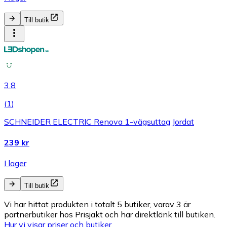
Till butik
3.8
(
1
)
SCHNEIDER ELECTRIC Renova 1-vägsuttag Jordat
239 kr
I lager
Till butik
Vi har hittat produkten i totalt 5 butiker, varav 3 är
partnerbutiker hos Prisjakt och har direktlänk till butiken.
Hur vi visar priser och butiker.