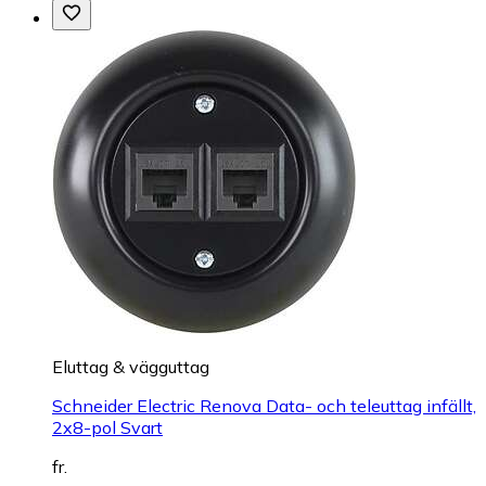
Eluttag & vägguttag
Schneider Electric Renova Data- och teleuttag infällt,
2x8-pol Svart
fr.