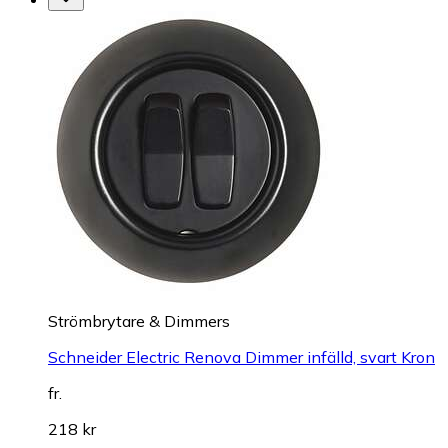
Strömbrytare & Dimmers
Schneider Electric Renova Dimmer infälld, svart Kron
fr.
218 kr