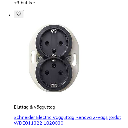
+3 butiker
Eluttag & vägguttag
Schneider Electric Vägguttag Renova 2-vägs Jordat
WDE011322 1820030