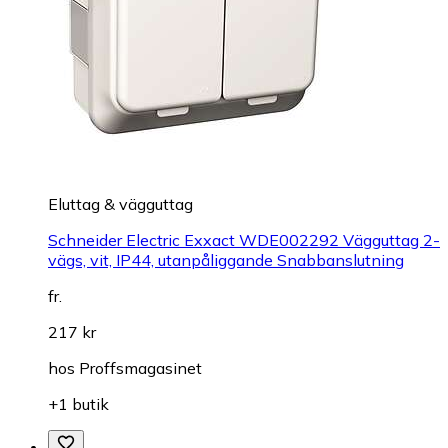
Eluttag & vägguttag
Schneider Electric Exxact WDE002292 Vägguttag 2-
vägs, vit, IP44, utanpåliggande Snabbanslutning
fr.
217 kr
hos
Proffsmagasinet
+1 butik