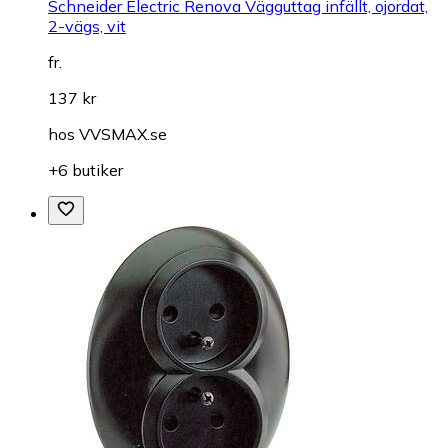
Schneider Electric Renova Vägguttag infällt, ojordat,
2-vägs, vit
fr.
137 kr
hos
VVSMAX.se
+6 butiker