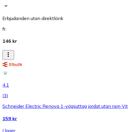
Erbjudanden utan direktlänk
fr.
146 kr
4.1
(
3
)
Schneider Electric Renova 1-vägsuttag jordat utan ram Vit
159 kr
I lager