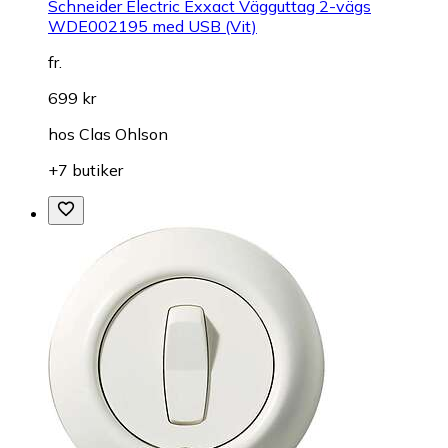
Schneider Electric Exxact Vägguttag 2-vägs
WDE002195 med USB (Vit)
fr.
699 kr
hos
Clas Ohlson
+7 butiker