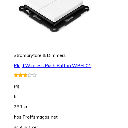
Strömbrytare & Dimmers
Plejd Wireless Push Button WPH-01
(
4
)
fr.
289 kr
hos
Proffsmagasinet
+19 butiker