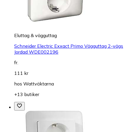
Eluttag & vägguttag
Schneider Electric Exxact Primo Vägguttag 2-vägs
Jordad WDE002196
fr.
111 kr
hos
Wattväktarna
+13 butiker