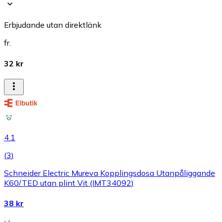
Erbjudande utan direktlänk
fr.
32 kr
4.1
(
3
)
Schneider Electric Mureva Kopplingsdosa Utanpåliggande
K60/TED utan plint Vit (IMT34092)
38 kr