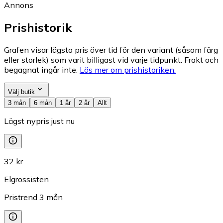
Annons
Prishistorik
Grafen visar lägsta pris över tid för den variant (såsom färg
eller storlek) som varit billigast vid varje tidpunkt. Frakt och
begagnat ingår inte.
Läs mer om prishistoriken.
Välj butik
3 mån
6 mån
1 år
2 år
Allt
Lägst nypris just nu
32 kr
Elgrossisten
Pristrend
3
mån