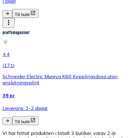
I lager
Till butik
4.4
(
171
)
Schneider Electric Mureva K60 Kopplingsdosa utan
anslutningsplint
39 kr
Leverans: 1-2 dagar
Till butik
Vi har hittat produkten i totalt 3 butiker, varav 2 är