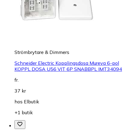
Strömbrytare & Dimmers
Schneider Electric Kopplingsdosa Mureva 6-pol
KOPPL DOSA U56 VIT 6P SNABBPL IMT34094
fr.
37 kr
hos
Elbutik
+1 butik