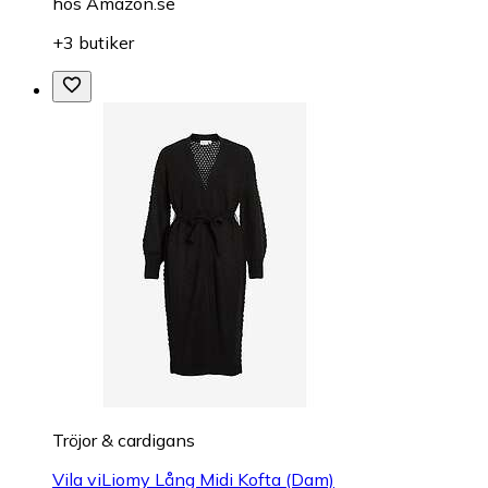
hos
Amazon.se
+3 butiker
Tröjor & cardigans
Vila viLiomy Lång Midi Kofta (Dam)