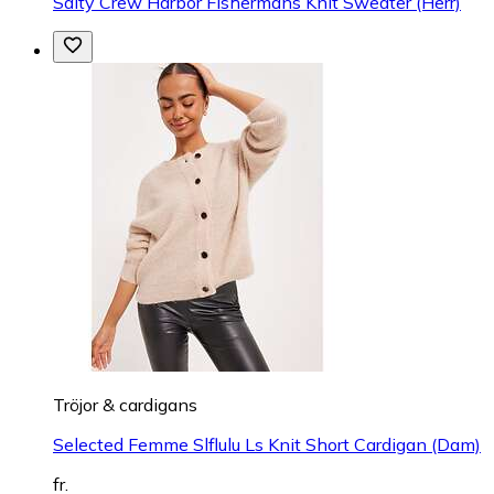
Salty Crew Harbor Fishermans Knit Sweater (Herr)
Tröjor & cardigans
Selected Femme Slflulu Ls Knit Short Cardigan (Dam)
fr.