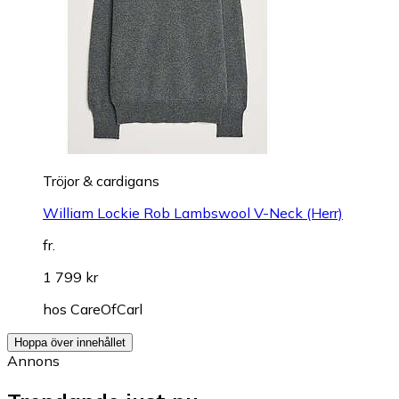
Tröjor & cardigans
William Lockie Rob Lambswool V-Neck (Herr)
fr.
1 799 kr
hos
CareOfCarl
Hoppa över innehållet
Annons