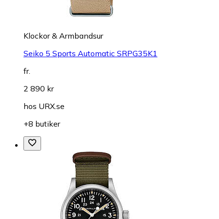
Klockor & Armbandsur
Seiko 5 Sports Automatic SRPG35K1
fr.
2 890 kr
hos
URX.se
+8 butiker