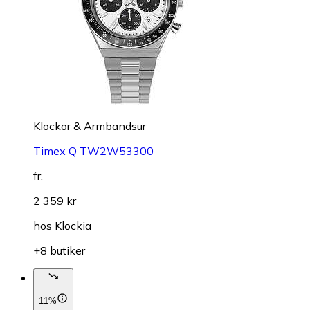
Klockor & Armbandsur
Timex Q TW2W53300
fr.
2 359 kr
hos
Klockia
+8 butiker
11%