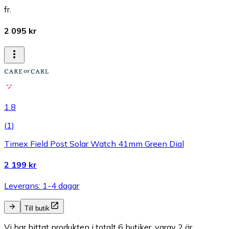
fr.
2 095 kr
1.8
(
1
)
Timex Field Post Solar Watch 41mm Green Dial
2 199 kr
Leverans: 1-4 dagar
Till butik
Vi har hittat produkten i totalt 6 butiker, varav 2 är