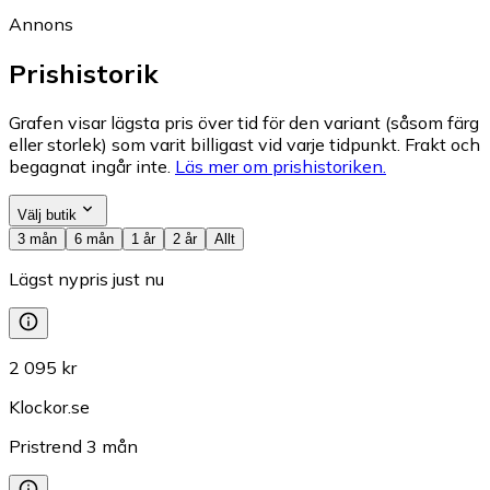
Annons
Prishistorik
Grafen visar lägsta pris över tid för den variant (såsom färg
eller storlek) som varit billigast vid varje tidpunkt. Frakt och
begagnat ingår inte.
Läs mer om prishistoriken.
Välj butik
3 mån
6 mån
1 år
2 år
Allt
Lägst nypris just nu
2 095 kr
Klockor.se
Pristrend
3
mån