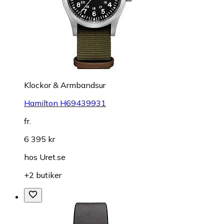
Klockor & Armbandsur
Hamilton H69439931
fr.
6 395 kr
hos
Uret.se
+2 butiker