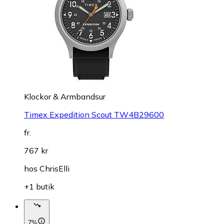
Klockor & Armbandsur
Timex Expedition Scout TW4B29600
fr.
767 kr
hos
ChrisElli
+1 butik
7%