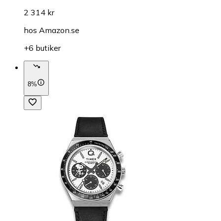
2 314 kr
hos
Amazon.se
+6 butiker
8%