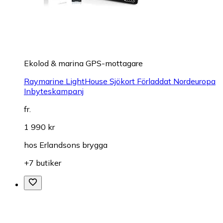
Ekolod & marina GPS-mottagare
Raymarine LightHouse Sjökort Förladdat Nordeuropa
Inbyteskampanj
fr.
1 990 kr
hos
Erlandsons brygga
+7 butiker