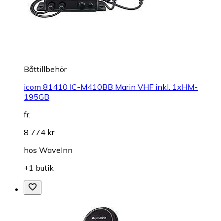
Båttillbehör
icom 81410 IC-M410BB Marin VHF inkl. 1xHM-
195GB
fr.
8 774 kr
hos
WaveInn
+1 butik