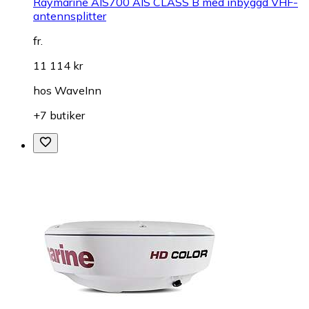
Raymarine AIS700 AIS CLASS B med inbyggd VHF-
antennsplitter
fr.
11 114 kr
hos
WaveInn
+7 butiker