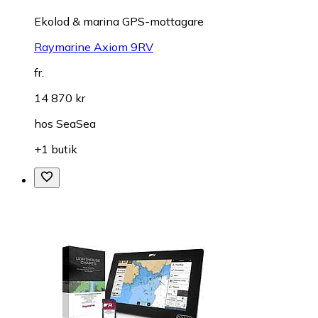
Ekolod & marina GPS-mottagare
Raymarine Axiom 9RV
fr.
14 870 kr
hos
SeaSea
+1 butik