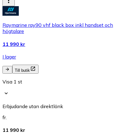
Raymarine ray90 vhf black box inkl handset och
högtalare
11 990 kr
I lager
Till butik
Visa 1 st
Erbjudande utan direktlänk
fr.
11 990 kr