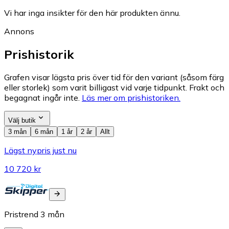
Vi har inga insikter för den här produkten ännu.
Annons
Prishistorik
Grafen visar lägsta pris över tid för den variant (såsom färg
eller storlek) som varit billigast vid varje tidpunkt. Frakt och
begagnat ingår inte.
Läs mer om prishistoriken.
Välj butik
3 mån
6 mån
1 år
2 år
Allt
Lägst nypris just nu
10 720 kr
Pristrend
3
mån