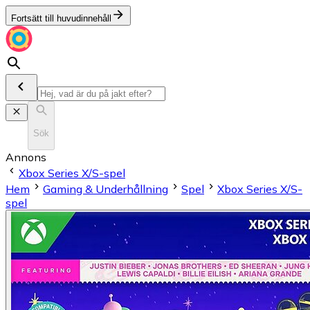
Fortsätt till huvudinnehåll
Sök
Annons
Xbox Series X/S-spel
Hem
Gaming & Underhållning
Spel
Xbox Series X/S-
spel