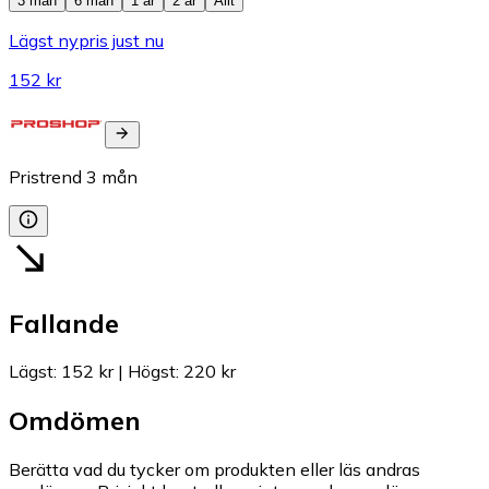
3 mån
6 mån
1 år
2 år
Allt
Lägst nypris just nu
152 kr
Pristrend
3
mån
Fallande
Lägst
:
152 kr
|
Högst
:
220 kr
Omdömen
Berätta vad du tycker om produkten eller läs andras