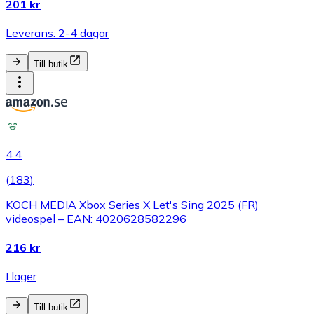
201 kr
Leverans: 2-4 dagar
Till butik
4.4
(
183
)
KOCH MEDIA Xbox Series X Let's Sing 2025 (FR)
videospel – EAN: 4020628582296
216 kr
I lager
Till butik