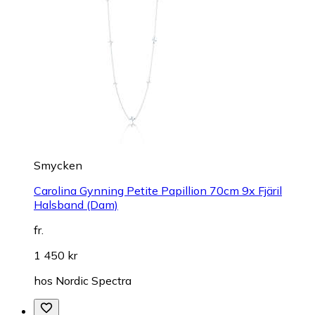
Smycken
Carolina Gynning Petite Papillion 70cm 9x Fjäril
Halsband (Dam)
fr.
1 450 kr
hos
Nordic Spectra