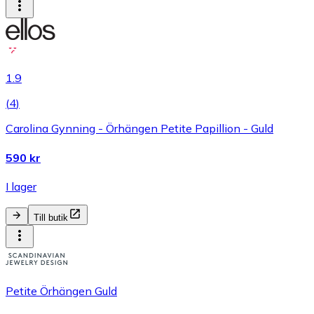
1.9
(
4
)
Carolina Gynning - Örhängen Petite Papillion - Guld
590 kr
I lager
Till butik
Petite Örhängen Guld