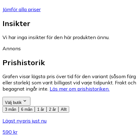
Jämför alla priser
Insikter
Vi har inga insikter för den här produkten ännu.
Annons
Prishistorik
Grafen visar lägsta pris över tid för den variant (såsom färg
eller storlek) som varit billigast vid varje tidpunkt. Frakt och
begagnat ingår inte.
Läs mer om prishistoriken.
Välj butik
3 mån
6 mån
1 år
2 år
Allt
Lägst nypris just nu
590 kr