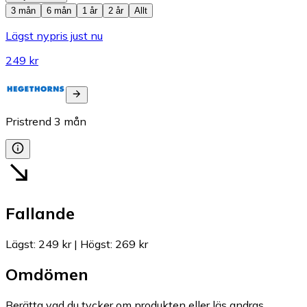
3 mån
6 mån
1 år
2 år
Allt
Lägst nypris just nu
249 kr
Pristrend
3
mån
Fallande
Lägst
:
249 kr
|
Högst
:
269 kr
Omdömen
Berätta vad du tycker om produkten eller läs andras