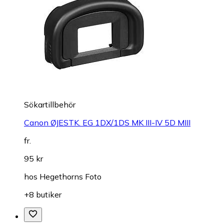
Sökartillbehör
Canon ØJESTK. EG 1DX/1DS MK III-IV 5D MIII
fr.
95 kr
hos
Hegethorns Foto
+8 butiker