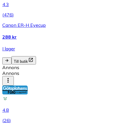
4.3
(
476
)
Canon ER-H Eyecup
288 kr
I lager
Till butik
Annons
Annons
4.8
(
26
)