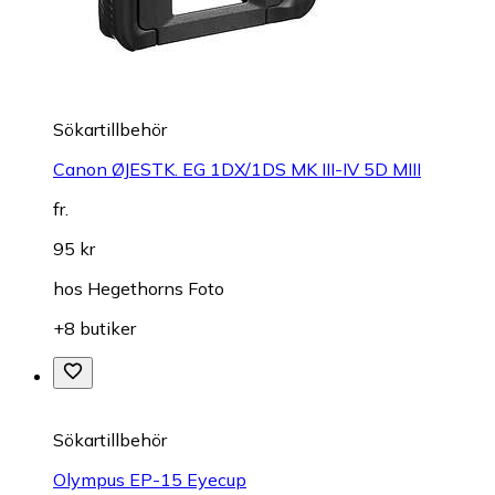
Sökartillbehör
Canon ØJESTK. EG 1DX/1DS MK III-IV 5D MIII
fr.
95 kr
hos
Hegethorns Foto
+8 butiker
Sökartillbehör
Olympus EP-15 Eyecup