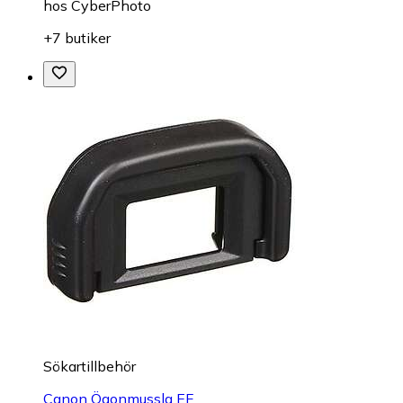
hos
CyberPhoto
+7 butiker
Sökartillbehör
Canon Ögonmussla EF