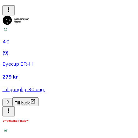
4.0
(
9
)
Eyecup ER-H
279 kr
Tillgänglig: 30 aug.
Till butik