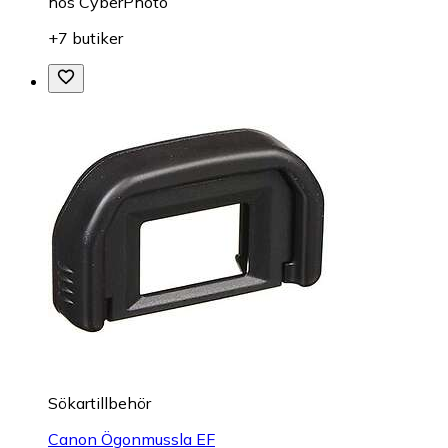
hos
CyberPhoto
+7 butiker
Sökartillbehör
Canon Ögonmussla EF