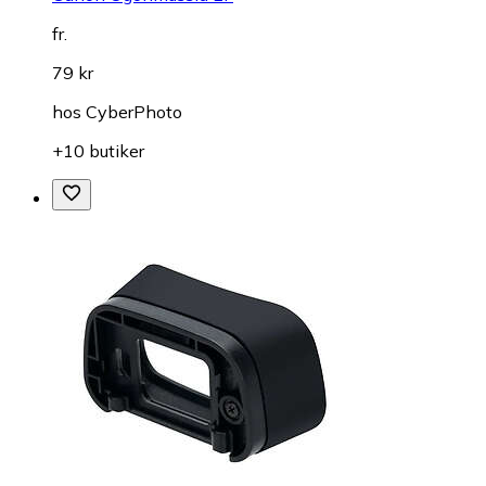
fr.
79 kr
hos
CyberPhoto
+10 butiker