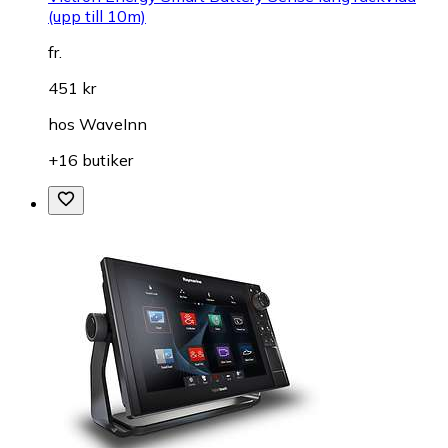
(upp till 10m)
fr.
451 kr
hos
WaveInn
+16 butiker