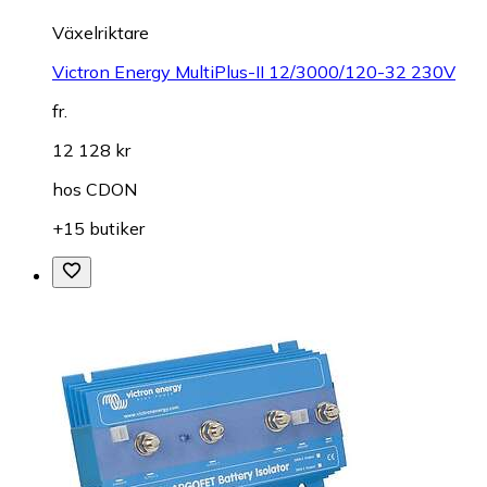
Växelriktare
Victron Energy MultiPlus-II 12/3000/120-32 230V
fr.
12 128 kr
hos
CDON
+15 butiker