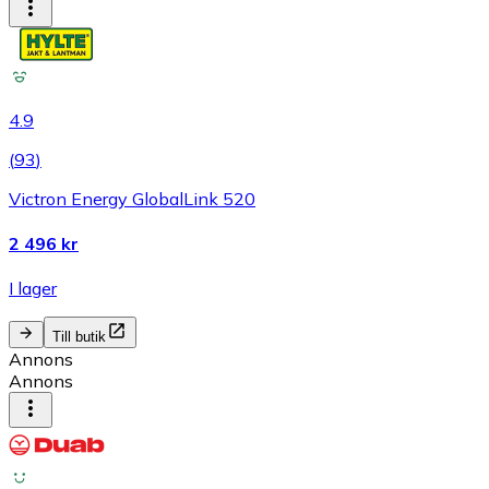
4.9
(
93
)
Victron Energy GlobalLink 520
2 496 kr
I lager
Till butik
Annons
Annons