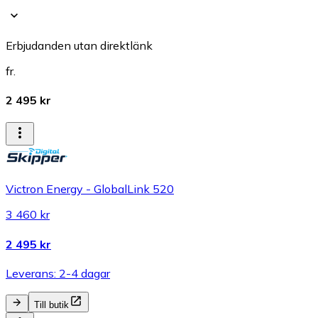
Erbjudanden utan direktlänk
fr.
2 495 kr
Victron Energy - GlobalLink 520
3 460 kr
2 495 kr
Leverans: 2-4 dagar
Till butik