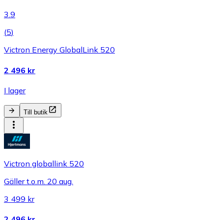
3.9
(
5
)
Victron Energy GlobalLink 520
2 496 kr
I lager
Till butik
Victron globallink 520
Gäller t.o.m. 20 aug.
3 499 kr
2 496 kr