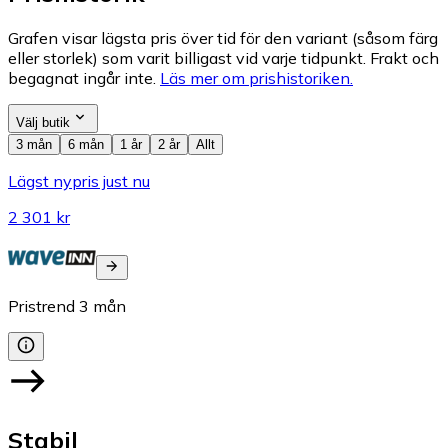
Grafen visar lägsta pris över tid för den variant (såsom färg
eller storlek) som varit billigast vid varje tidpunkt. Frakt och
begagnat ingår inte.
Läs mer om prishistoriken.
Välj butik
3 mån
6 mån
1 år
2 år
Allt
Lägst nypris just nu
2 301 kr
Pristrend
3
mån
Stabil