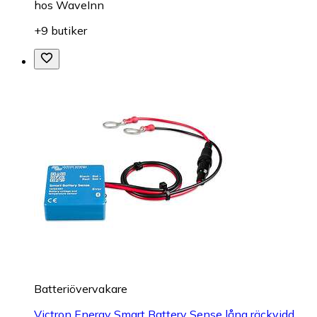
hos
WaveInn
+9 butiker
Batteriövervakare
Victron Energy Smart Battery Sense lång räckvidd