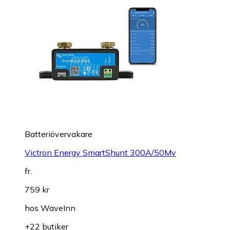
Batteriövervakare
Victron Energy SmartShunt 300A/50Mv
fr.
759 kr
hos
WaveInn
+22 butiker