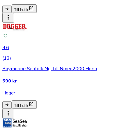
Till butik
4.6
(
13
)
Raymarine Seatalk Ng Till Nmea2000 Hona
590 kr
I lager
Till butik