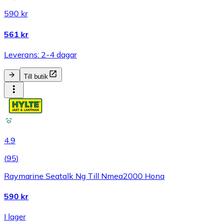
590 kr
561 kr
Leverans: 2-4 dagar
Till butik
4.9
(
95
)
Raymarine Seatalk Ng Till Nmea2000 Hona
590 kr
I lager