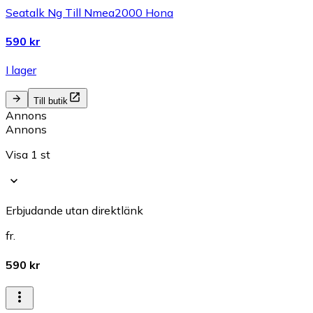
Seatalk Ng Till Nmea2000 Hona
590 kr
I lager
Till butik
Annons
Annons
Visa 1 st
Erbjudande utan direktlänk
fr.
590 kr