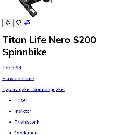
Titan Life Nero S200
Spinnbike
Rank 64
Skriv omdöme
Typ av cykel: Spinningcykel
Priser
Insikter
Prishistorik
Omdömen