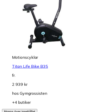
Motionscyklar
Titan Life Bike B35
fr.
2 939 kr
hos
Gymgrossisten
+4 butiker
Hoppa över innehållet