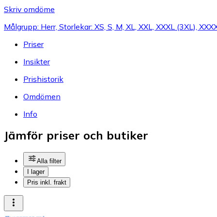
Skriv omdöme
Målgrupp: Herr, Storlekar: XS, S, M, XL, XXL, XXXL (3XL), XXX
Priser
Insikter
Prishistorik
Omdömen
Info
Jämför priser och butiker
Alla filter
I lager
Pris inkl. frakt