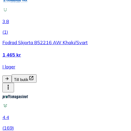
3.8
(
1
)
Fodrad Skjorta 852216 AW Khaki/Svart
1 465 kr
I lager
Till butik
4.4
(
169
)