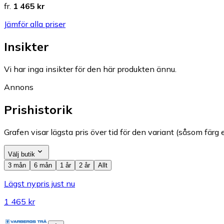
fr.
1 465 kr
Jämför alla priser
Insikter
Vi har inga insikter för den här produkten ännu.
Annons
Prishistorik
Grafen visar lägsta pris över tid för den variant (såsom färg e
Välj butik
3 mån
6 mån
1 år
2 år
Allt
Lägst nypris just nu
1 465 kr