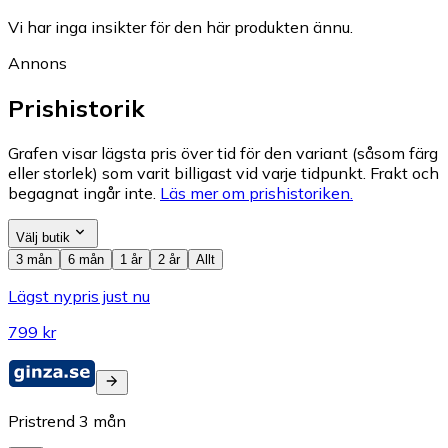
Vi har inga insikter för den här produkten ännu.
Annons
Prishistorik
Grafen visar lägsta pris över tid för den variant (såsom färg
eller storlek) som varit billigast vid varje tidpunkt. Frakt och
begagnat ingår inte.
Läs mer om prishistoriken.
Välj butik
3 mån
6 mån
1 år
2 år
Allt
Lägst nypris just nu
799 kr
Pristrend
3
mån