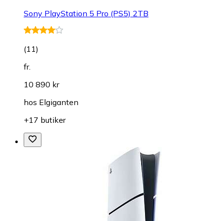
Sony PlayStation 5 Pro (PS5) 2TB
(
11
)
fr.
10 890 kr
hos
Elgiganten
+17 butiker