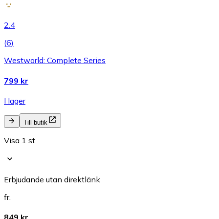
2.4
(
6
)
Westworld: Complete Series
799 kr
I lager
Till butik
Visa 1 st
Erbjudande utan direktlänk
fr.
849 kr