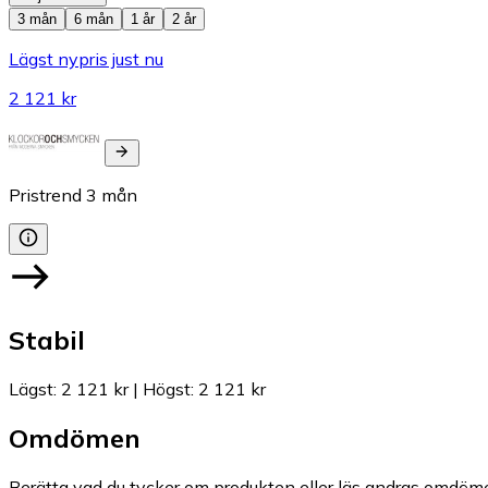
3 mån
6 mån
1 år
2 år
Lägst nypris just nu
2 121 kr
Pristrend
3
mån
Stabil
Lägst
:
2 121 kr
|
Högst
:
2 121 kr
Omdömen
Berätta vad du tycker om produkten eller läs andras omdöme