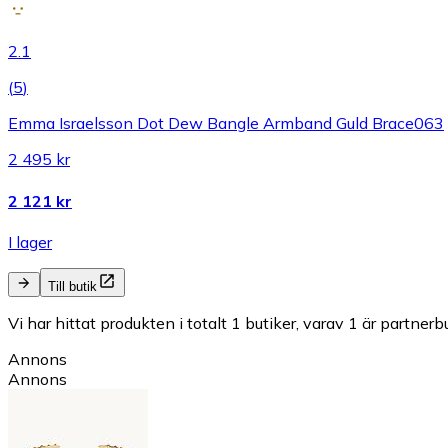
2.1
(
5
)
Emma Israelsson Dot Dew Bangle Armband Guld Brace063
2 495 kr
2 121 kr
I lager
Till butik
Vi har hittat produkten i totalt 1 butiker, varav 1 är partnerbu
Annons
Annons