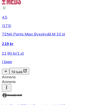
4.5
(
173
)
TENA Pants Maxi Byxskydd M 10 st
219 kr
21,90 kr/1 st
I lager
Till butik
Annons
Annons