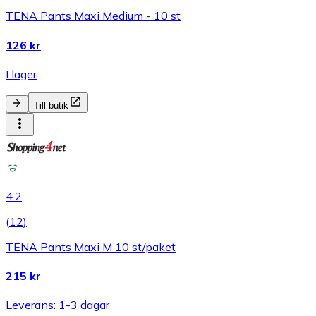
TENA Pants Maxi Medium - 10 st
126 kr
I lager
Till butik
4.2
(
12
)
TENA Pants Maxi M 10 st/paket
215 kr
Leverans: 1-3 dagar