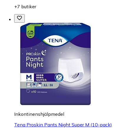
+7 butiker
Inkontinenshjälpmedel
Tena Proskin Pants Night Super M (10-pack)