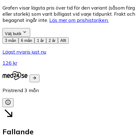
Grafen visar lägsta pris över tid för den variant (såsom färg
eller storlek) som varit billigast vid varje tidpunkt. Frakt och
begagnat ingår inte.
Läs mer om prishistoriken.
Välj butik
3 mån
6 mån
1 år
2 år
Allt
Lägst nypris just nu
126 kr
Pristrend
3
mån
Fallande