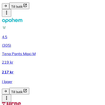
Till butik
4.5
(
305
)
Tena Pants Maxi M
219 kr
217 kr
I lager
Till butik