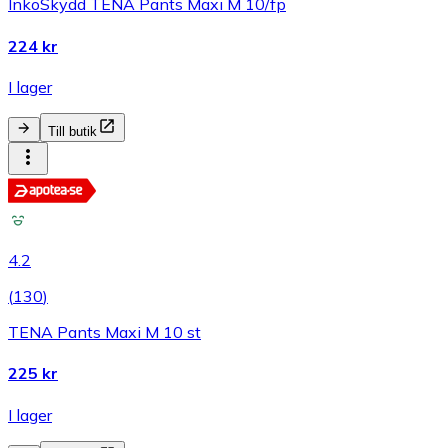
InkoSkydd TENA Pants Maxi M 10/fp
224 kr
I lager
Till butik
4.2
(
130
)
TENA Pants Maxi M 10 st
225 kr
I lager