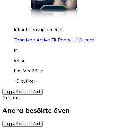
Inkontinenshjälpmedel
Tena Men Active Fit Pants L (10-pack)
fr.
94 kr
hos
Med24.se
+9 butiker
Hoppa över innehållet
Annons
Andra besökte även
Hoppa över innehållet