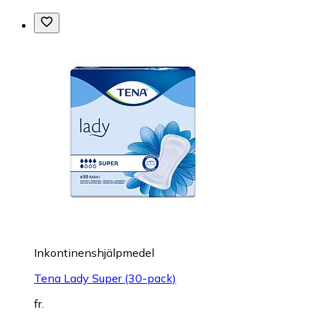
Inkontinenshjälpmedel
Tena Lady Super (30-pack)
fr.