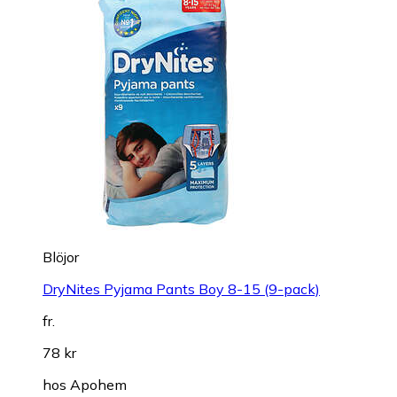
Blöjor
DryNites Pyjama Pants Boy 8-15 (9-pack)
fr.
78 kr
hos
Apohem