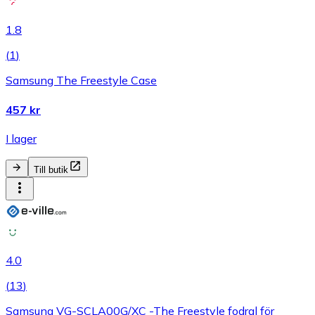
1.8
(
1
)
Samsung The Freestyle Case
457 kr
I lager
Till butik
4.0
(
13
)
Samsung VG-SCLA00G/XC -The Freestyle fodral för