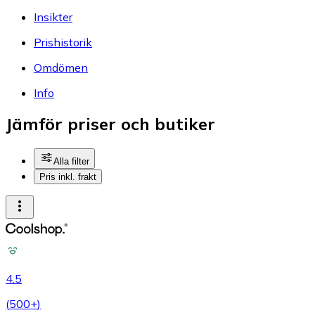
Insikter
Prishistorik
Omdömen
Info
Jämför priser och butiker
Alla filter
Pris inkl. frakt
4.5
(
500+
)