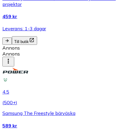
projektor
459 kr
Leverans: 1-3 dagar
Till butik
Annons
Annons
4.5
(
500+
)
Samsung The Freestyle bärväska
589 kr