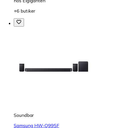
hos
Elgiganten
+6 butiker
Soundbar
Samsung HW-Q995F