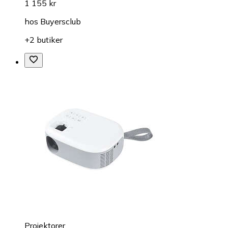
1 155 kr
hos
Buyersclub
+2 butiker
Projektorer