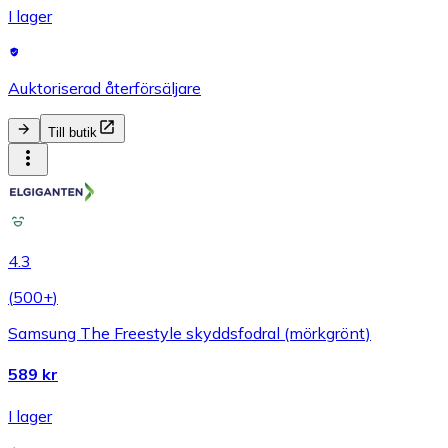
I lager
Auktoriserad återförsäljare
Till butik
4.3
(
500+
)
Samsung The Freestyle skyddsfodral (mörkgrönt)
589 kr
I lager