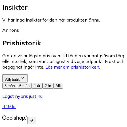
Insikter
Vi har inga insikter för den här produkten ännu.
Annons
Prishistorik
Grafen visar lägsta pris över tid för den variant (såsom färg
eller storlek) som varit billigast vid varje tidpunkt. Frakt och
begagnat ingår inte.
Läs mer om prishistoriken.
Välj butik
3 mån
6 mån
1 år
2 år
Allt
Lägst nypris just nu
449 kr