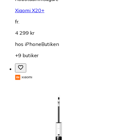
Xiaomi X20+
fr.
4 299 kr
hos
iPhoneButiken
+9 butiker