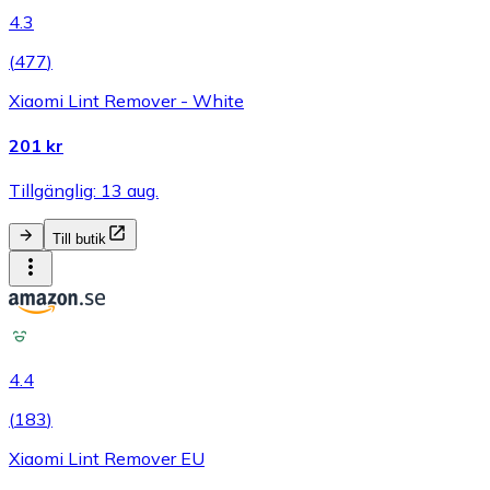
4.3
(
477
)
Xiaomi Lint Remover - White
201 kr
Tillgänglig: 13 aug.
Till butik
4.4
(
183
)
Xiaomi Lint Remover EU